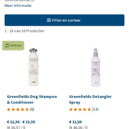
Meer informatie
Filter en sorteer
1
-
18
van
18
Producten
Herhaal
Greenfields Dog Shampoo
Greenfields Detangler
& Conditioner
Spray
(
6
)
(
13
)
€ 11,30
-
€ 13,30
€ 11,50
(€ 30,57 / l)
(€ 46,00 / l)