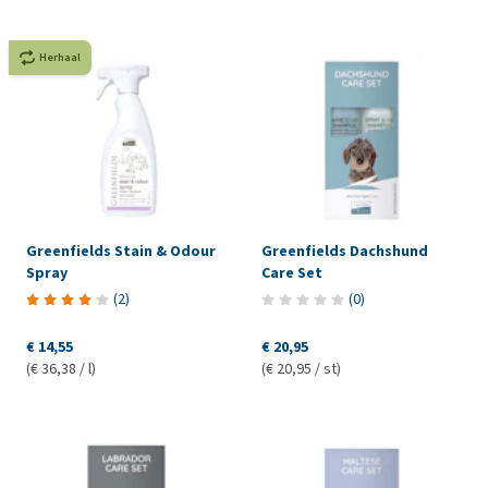
Herhaal
Greenfields Stain & Odour
Greenfields Dachshund
Spray
Care Set
(
2
)
(
0
)
€ 14,55
€ 20,95
(€ 36,38 / l)
(€ 20,95 / st)