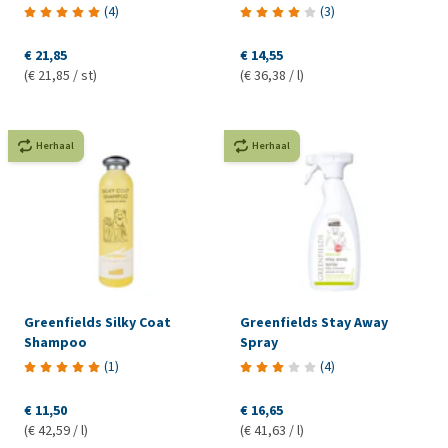
(
4
)
(
3
)
€ 21,85
€ 14,55
(€ 21,85 / st)
(€ 36,38 / l)
Herhaal
Herhaal
Greenfields Silky Coat
Greenfields Stay Away
Shampoo
Spray
(
1
)
(
4
)
€ 11,50
€ 16,65
(€ 42,59 / l)
(€ 41,63 / l)