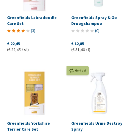
Greenfields Labradoodle
Greenfields Spray & Go
Care Set
Droogshampoo
(
3
)
(
0
)
€ 22,45
€ 12,85
(€ 22,45 / st)
(€ 51,40 / l)
Herhaal
Greenfields Yorkshire
Greenfields Urine Destroy
Terrier Care Set
Spray