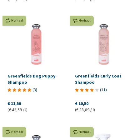
Herhaal
Herhaal
Greenfields Dog Puppy
Greenfields Curly Coat
Shampoo
Shampoo
(
3
)
(
11
)
€ 11,50
€ 10,50
(€ 42,59 / l)
(€ 38,89 / l)
Herhaal
Herhaal