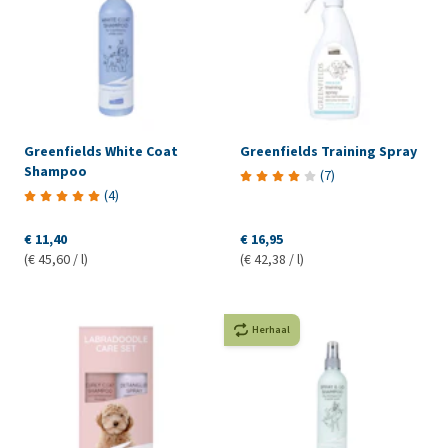
Greenfields White Coat
Greenfields Training Spray
Shampoo
(
7
)
(
4
)
€ 11,40
€ 16,95
(€ 45,60 / l)
(€ 42,38 / l)
Herhaal