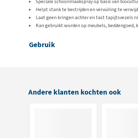
Speciale schoonmaakspray op basis van biocultu
Helpt stank te bestrijden en vervuiling te verwij
Laat geen kringen achter en tast tapijtsvezels n
Kan gebruikt worden op meubels, beddengoed, k
Gebruik
Eerst de grove vervuiling van het oppervlak verwijde
Desgewenst in borstelen en daarna afwrijven met ee
verdwenen. Test vóór gebruik een onopvallend deel 
Andere klanten kochten ook
Inhoud
400 ml