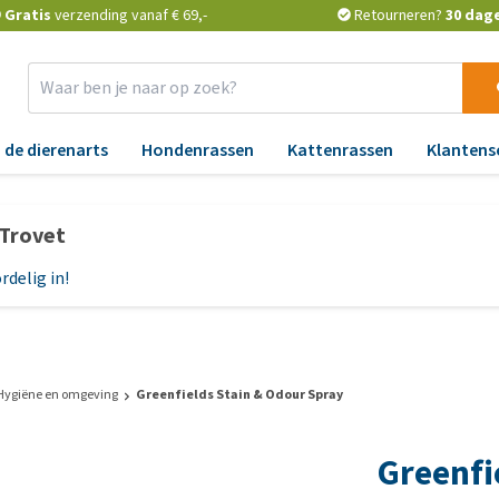
Gratis
verzending vanaf € 69,-
Retourneren?
30 dag
 de dierenarts
Hondenrassen
Kattenrassen
Klantens
Benodigdheden
Aandoeningen
Apotheek
Advies
Aa
Ti
 Trovet
Verkoeling
Angst, gedrag en stress
Vlooien en teken
Advies van de dierenarts
An
He
vl
rdelig in!
Verzorging
Blaas, nier, lever en hart
Ontworming
Vlooien en teken
Bl
h
keuzehulp
Reflectie en verlichting
Gewrichten, beweging en
Medicijnen en
Ge
Wa
HD
supplementen
Gratis voedingsadvies met
H
Manden en kussens
ho
Feedwise
erstand
Huid, jeuk en vacht
Probiotica en weerstand
Hu
voer
Speelgoed
Hygiëne en omgeving
Greenfields Stain & Odour Spray
Al
Bekijk alles
eralen
Luchtwegen en keel
Vitamines en mineralen
Lu
cks
Halsbanden, riemen,
va
Greenfi
gdheden
tuigjes
Maag, darmen en diarree
Medische benodigdheden
Ma
voer
Ho