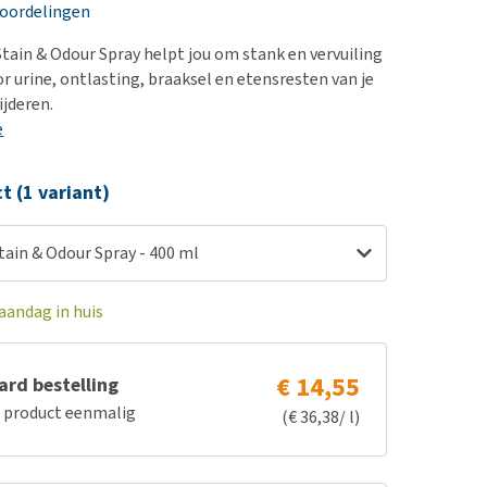
erproblemen
nd te zwaar wordt?
eoordelingen
derdom en dementie
lp! Mijn hond plast in
Stain & Odour Spray helpt jou om stank en vervuiling
is. Wat nu?
ergewicht en conditie
r urine, ontlasting, braaksel en etensresten van je
kijk alles
ijderen.
ieren, pezen en botten
e
uchtbaarheid
kijk alles
ct (1 variant)
tain & Odour Spray - 400 ml
aandag in huis
€ 14,55
rd bestelling
e product eenmalig
(€ 36,38/ l)