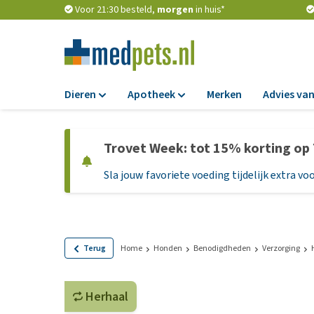
Voor 21:30 besteld,
morgen
in huis*
Dieren
Apotheek
Merken
Advies van
Voer
Apotheek
Trovet Week: tot 15% korting op
Hondenbrokken
Vlooien en teken
Sla jouw favoriete voeding tijdelijk extra voo
Natvoer
Ontworming
Dieetvoer
Medicijnen en
supplementen
Standaardvoer
Probiotica en we
Graanvrij honden
Terug
Home
Honden
Benodigdheden
Verzorging
Vitamines en min
Puppyvoer en sna
Medische benodi
Herhaal
Glutenvrij honden