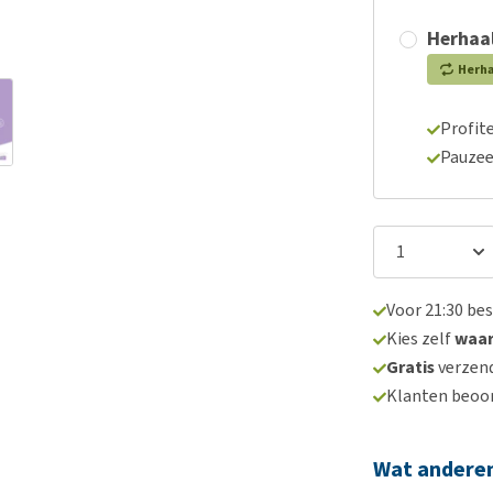
Herhaal
Herh
Profite
Pauzee
Voor 21:30 be
Kies zelf
waa
Gratis
verzend
Klanten beoo
Wat andere