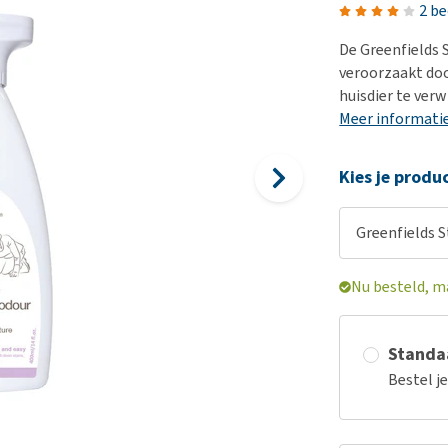
Bench
Nierproblemen
BARF
Ni
ho
er
2 b
Voer- en drinkbakken
Ouderdom en dementie
Puppy apotheek
Ou
He
nvoer
De Greenfields 
hu
Op reis en onderweg
Overgewicht en conditie
Vuurwerkangst
Ov
veroorzaakt doo
r
Be
huisdier te verw
Bekijk alles
Bekijk alles
Puppy benodigdheden
Sp
Meer informati
Bekijk alles
Vr
Be
Kies je produ
Greenfields S
Nu besteld, m
Standaa
Bestel j