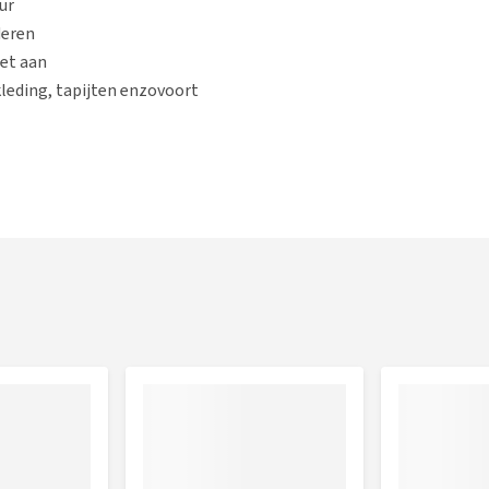
ur
deren
iet aan
leding, tapijten enzovoort
ren. Vervolgens de vervuilde plek inspuiten met het product.
n droge doek. Dit proces herhalen totdat de vlek geheel is
van de te behandelen plek op verkleuring.