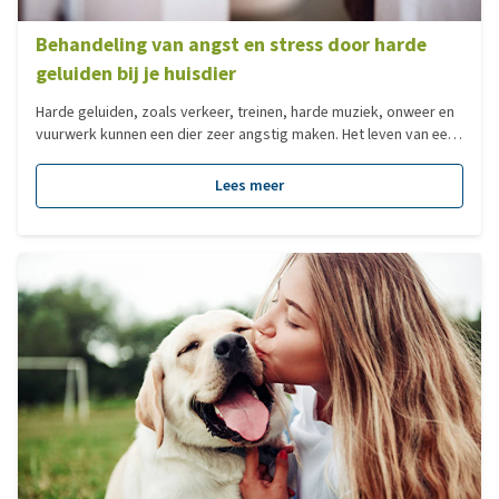
Behandeling van angst en stress door harde
geluiden bij je huisdier
Harde geluiden, zoals verkeer, treinen, harde muziek, onweer en
vuurwerk kunnen een dier zeer angstig maken. Het leven van een
angstig dier is verre van prettig. Of de angst nu tijdelijk is of
permanent, er zijn manieren en hulpmiddelen om een dier over
Lees meer
zijn angst heen te helpen of in ieder geval minder angstig te
maken. Wat kun je doen om angst en stress door harde geluiden
te verminderen? Dat lees je in dit artikel.