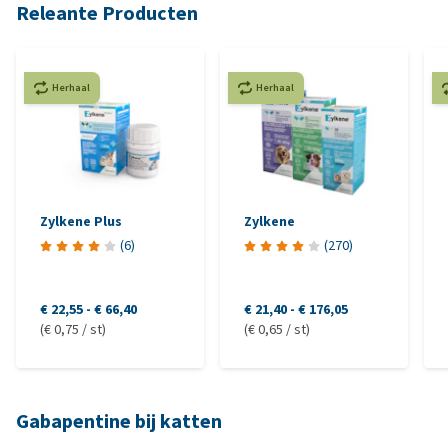
Releante Producten
Herhaal
Herhaal
Zylkene Plus
Zylkene
(
6
)
(
270
)
€ 22,55
-
€ 66,40
€ 21,40
-
€ 176,05
(€ 0,75 / st)
(€ 0,65 / st)
Gabapentine bij katten