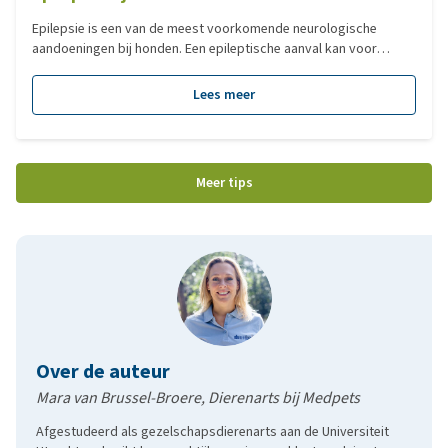
Epilepsie is een van de meest voorkomende neurologische
aandoeningen bij honden. Een epileptische aanval kan voor
eigenaren erg schrikken zijn: een hond kan plots omvallen,
schokken krijgen of vreemd gedrag vertonen. In deze blog
Lees meer
leggen we uit wat epilepsie precies is, welke vormen er bestaan,
hoe een aanval verloopt en welke behandelmogelijkheden er zijn.
Meer tips
Over de auteur
Mara van Brussel-Broere, Dierenarts bij Medpets
Afgestudeerd als gezelschapsdierenarts aan de Universiteit