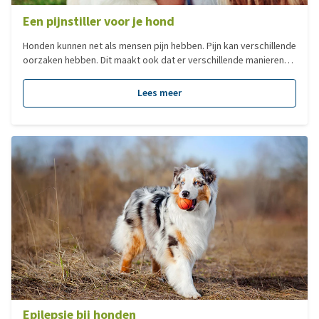
Een pijnstiller voor je hond
Honden kunnen net als mensen pijn hebben. Pijn kan verschillende
oorzaken hebben. Dit maakt ook dat er verschillende manieren
zijn waarop je pijn kunt behandelen. Het is verstandig om eerst
naar je dierenarts te gaan om te laten beoordelen wat er precies
Lees meer
aan de hand is. Ga niet aan de slag met een paracetamolletje of
aspirine! Deze zijn giftig voor je hond.
Epilepsie bij honden