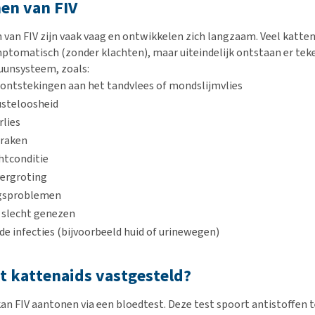
n van FIV
an FIV zijn vaak vaag en ontwikkelen zich langzaam. Veel katten
ptomatisch (zonder klachten), maar uiteindelijk ontstaan er tek
unsysteem, zoals:
ontstekingen aan het tandvlees of mondslijmvlies
usteloosheid
lies
braken
htconditie
vergroting
gsproblemen
 slecht genezen
e infecties (bijvoorbeeld huid of urinewegen)
 kattenaids vastgesteld?
kan FIV aantonen via een bloedtest. Deze test spoort antistoffen t