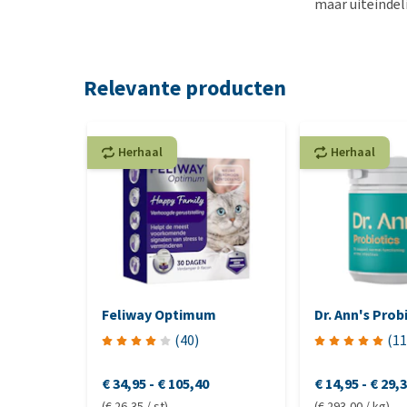
maar uiteindel
Relevante producten
Herhaal
Herhaal
Feliway Optimum
Dr. Ann's Prob
(
40
)
(
11
€ 34,95
-
€ 105,40
€ 14,95
-
€ 29,
(€ 26,35 / st)
(€ 293,00 / kg)