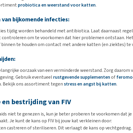
sortiment
probiotica en weerstand voor katten
.
van bijkomende infecties:
ties tijdig worden behandeld met antibiotica. Laat daarnaast rege
at controleren om te voorkomen dat hier problemen ontstaan. Het
 binnen te houden om contact met andere katten (en ziektes) te 
ijden:
belangrijke oorzaak van een verminderde weerstand. Zorg daarom 
geving. Gebruik eventueel
rustgevende supplementen
of
feromo
. Bekijk ons assortiment tegen
stress en angst bij katten
.
 en bestrijding van FIV
ds niet te genezen is, kun je beter proberen te voorkomen dat je
akt. Je kunt de kans op FIV bij jouw kat verkleinen door:
ten castreren of steriliseren. Dit verlaagt de kans op vechtgedrag.