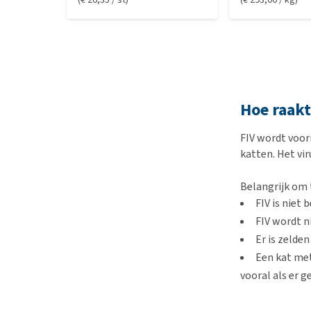
Hoe raakt
FIV wordt voor
katten. Het vir
Belangrijk om 
FIV is niet
FIV wordt n
Er is zelde
Een kat me
vooral als er g