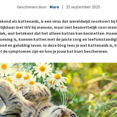
Bench
Nierproblemen
BARF
Ni
ho
er
Geschreven door
Mara
|
25 september 2025
Voer- en drinkbakken
Ouderdom en dementie
Puppy apotheek
Ou
He
nvoer
hu
Op reis en onderweg
Overgewicht en conditie
Vuurwerkangst
Ov
r
ekend als kattenaids, is een virus dat wereldwijd voorkomt bij
Be
Bekijk alles
Bekijk alles
Puppy benodigdheden
Sp
elijkbaar met HIV bij mensen, maar niet besmettelijk voor mens
ifiek, wat betekent dat het alleen katten kan besmetten. Hoew
Bekijk alles
Vr
oening is, kunnen katten met de juiste zorg en leefomstandi
Be
nd en gelukkig leven. In deze blog lees je wat kattenaids is, h
at de symptomen zijn en hoe je jouw kat kunt beschermen.