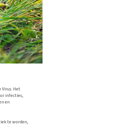
 Virus. Het
r infecties,
en en
ziek te worden,