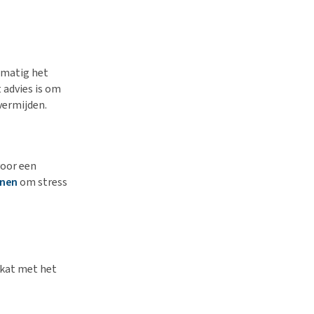
lmatig het
 advies is om
vermijden.
voor een
nen
om stress
 kat met het