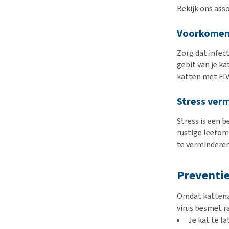
Bekijk ons as
Voorkomen 
Zorg dat infec
gebit van je k
katten met FIV
Stress verm
Stress is een 
rustige leefom
te verminderen
Preventie
Omdat kattenai
virus besmet ra
Je kat te la