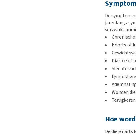
Symptome
De symptomen v
jarenlang asym
verzwakt immu
Chronische 
Koorts of l
Gewichtsver
Diarree of 
Slechte vac
Lymfeklier
Ademhalin
Wonden die
Terugkerend
Hoe wordt
De dierenarts 