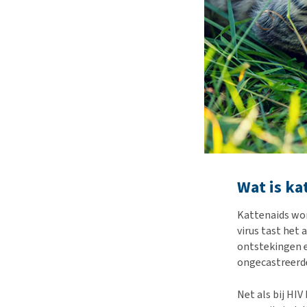
Wat is ka
Kattenaids wor
virus tast het
ontstekingen e
ongecastreerde
Net als bij HI