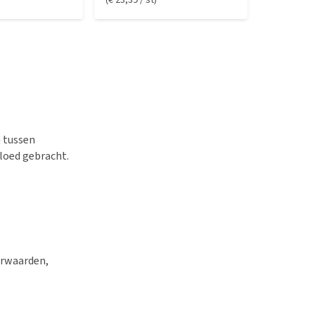
 tussen
bloed gebracht.
orwaarden,