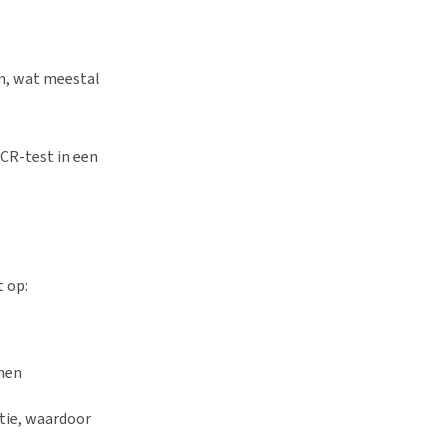
jn, wat meestal
PCR-test in een
t op:
nnen
tie, waardoor