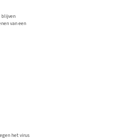
 blijven
enen van een
egen het virus