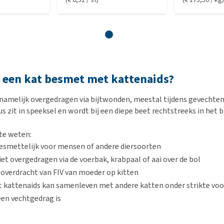
 een kat besmet met kattenaids?
namelijk overgedragen via bijtwonden, meestal tijdens gevechten
us zit in speeksel en wordt bij een diepe beet rechtstreeks in het 
te weten:
 besmettelijk voor mensen of andere diersoorten
iet overgedragen via de voerbak, krabpaal of aai over de bol
n overdracht van FIV van moeder op kitten
t kattenaids kan samenleven met andere katten onder strikte vo
een vechtgedrag is