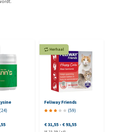
wordt.
Herhaal
Herhaa
Lysine
Feliway Friends
Feliway 
(
24
)
(
59
)
,55
€ 31,55
-
€ 93,55
€ 6,95
-
€
(€ 23,39 / st)
(€ 68,75 / 