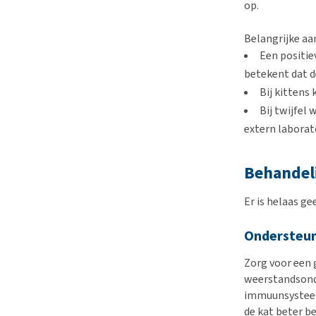
op.
Belangrijke aa
Een positie
betekent dat d
Bij kittens 
Bij twijfel
extern labora
Behandel
Er is helaas ge
Ondersteun
Zorg voor een
weerstandsond
immuunsysteem 
de kat beter be