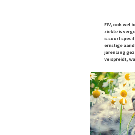
BARF
Hypoallergeen vo
Puppy apotheek
Biologisch honde
Vuurwerkangst
Vegan hondenvoe
FIV, ook wel b
Bekijk alles
ziekte is verg
Snacks
is soort spec
Bekijk alles
ernstige aand
jarenlang gezo
verspreidt, w