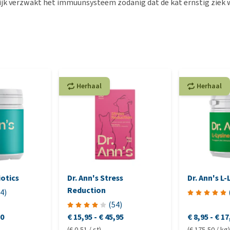
ijk verzwakt het immuunsysteem zodanig dat de kat ernstig ziek 
Herhaal
Herhaal
iotics
Dr. Ann's Stress
Dr. Ann's L-
Reduction
4
)
(
54
)
30
€ 15,95
-
€ 45,95
€ 8,95
-
€ 17
(€ 0,51 / st)
(€ 175,50 / kg)