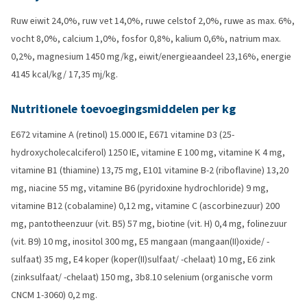
Ruw eiwit 24,0%, ruw vet 14,0%, ruwe celstof 2,0%, ruwe as max. 6%,
vocht 8,0%, calcium 1,0%, fosfor 0,8%, kalium 0,6%, natrium max.
0,2%, magnesium 1450 mg/kg, eiwit/energieaandeel 23,16%, energie
4145 kcal/kg/ 17,35 mj/kg.
Nutritionele toevoegingsmiddelen per kg
E672 vitamine A (retinol) 15.000 IE, E671 vitamine D3 (25-
hydroxycholecalciferol) 1250 IE, vitamine E 100 mg, vitamine K 4 mg,
vitamine B1 (thiamine) 13,75 mg, E101 vitamine B-2 (riboflavine) 13,20
mg, niacine 55 mg, vitamine B6 (pyridoxine hydrochloride) 9 mg,
vitamine B12 (cobalamine) 0,12 mg, vitamine C (ascorbinezuur) 200
mg, pantotheenzuur (vit. B5) 57 mg, biotine (vit. H) 0,4 mg, folinezuur
(vit. B9) 10 mg, inositol 300 mg, E5 mangaan (mangaan(II)oxide/ -
sulfaat) 35 mg, E4 koper (koper(II)sulfaat/ -chelaat) 10 mg, E6 zink
(zinksulfaat/ -chelaat) 150 mg, 3b8.10 selenium (organische vorm
CNCM 1-3060) 0,2 mg.