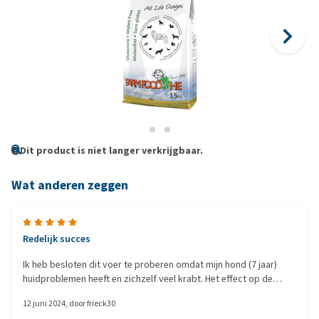
Dit product is niet langer verkrijgbaar.
Wat anderen zeggen
Redelijk succes
Ik heb besloten dit voer te proberen omdat mijn hond (7 jaar)
huidproblemen heeft en zichzelf veel krabt. Het effect op de
huidproblemen is moeilijk te beoordelen omdat ik de brokken
12 juni 2024
, door
frieck30
alleen 's avonds geef, 's ochtends krijgt ze natvoer. Ze eet het