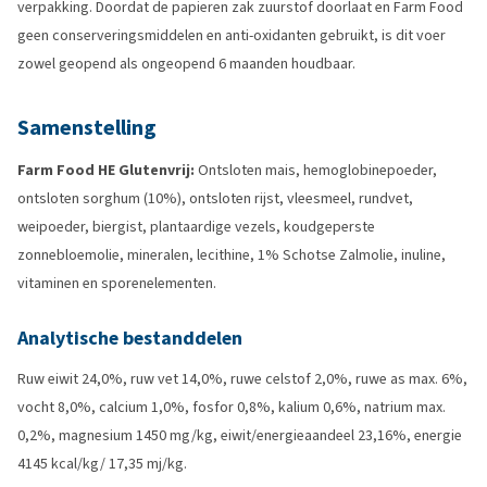
verpakking. Doordat de papieren zak zuurstof doorlaat en Farm Food
geen conserveringsmiddelen en anti-oxidanten gebruikt, is dit voer
zowel geopend als ongeopend 6 maanden houdbaar.
Samenstelling
Farm Food HE Glutenvrij:
Ontsloten mais, hemoglobinepoeder,
ontsloten sorghum (10%), ontsloten rijst, vleesmeel, rundvet,
weipoeder, biergist, plantaardige vezels, koudgeperste
zonnebloemolie, mineralen, lecithine, 1% Schotse Zalmolie, inuline,
vitaminen en sporenelementen.
Analytische bestanddelen
Ruw eiwit 24,0%, ruw vet 14,0%, ruwe celstof 2,0%, ruwe as max. 6%,
vocht 8,0%, calcium 1,0%, fosfor 0,8%, kalium 0,6%, natrium max.
0,2%, magnesium 1450 mg/kg, eiwit/energieaandeel 23,16%, energie
4145 kcal/kg/ 17,35 mj/kg.