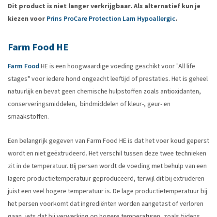
Dit product is niet langer verkrijgbaar. Als alternatief kun je
kiezen voor
Prins ProCare Protection Lam Hypoallergic
.
Farm Food HE
Farm Food
HE is een hoogwaardige voeding geschikt voor "All life
stages" voor iedere hond ongeacht leeftijd of prestaties. Het is geheel
natuurlijk en bevat geen chemische hulpstoffen zoals antioxidanten,
conserveringsmiddelen, bindmiddelen of kleur-, geur- en
smaakstoffen.
Een belangrijk gegeven van Farm Food HE is dat het voer koud geperst
wordt en niet geëxtrudeerd. Het verschil tussen deze twee technieken
zit in de temperatuur. Bij persen wordt de voeding met behulp van een
lagere productietemperatuur geproduceerd, terwijl dit bij extruderen
juist een veel hogere temperatuur is. De lage productietemperatuur bij
het persen voorkomt dat ingrediënten worden aangetast of verloren
gaan, iets dat bij verwerking op hogere temperaturen, zoals tijdens