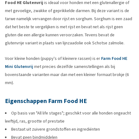
Food HE Glutenvrij
is ideaal voor honden met een glutenallergie of
met gevoelige, zwakke of geprikkelde darmen. Bij deze variant is de
tarwe namelijk vervangen door rijst en sorghum. Sorghum is een zaad
dat het beste te vergelijken is met rijst en bevat net als rijst geen
gluten die een allergie kunnen veroorzaken. Tevens bevat de
glutenvrije variant in plaats van lijnzaadolie ook Schotse zalmolie.
Voor kleine honden (puppy's of kleinere rassen) is er
Farm Food HE
Mini Glutenvrij
met precies dezelfde samenstellingen als bij
bovenstaande varianten maar dan met een kleiner formaat brokje (6
mm).
Eigenschappen Farm Food HE
Op basis van "All life stages"; geschikt voor alle honden ongeacht
leeftijd, ras, grootte of prestatie
Bestaat uit zuivere grondstoffen en ingrediënten
Bevat geen bindmiddelen