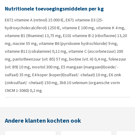
Nutritionele toevoegingsmiddelen per kg
E672 vitamine A (retinol) 15.000 IE, E671 vitamine D3 (25-
hydroxycholecalciferol) 1250 IE, vitamine E 100 mg, vitamine K 4 mg,
vitamine B1 (thiamine) 13,75 mg, E101 vitamine B-2 (riboflavine) 13,20
mg, niacine 55 mg, vitamine B6 (pyridoxine hydrochloride) 9 mg,
vitamine B12 (cobalamine) 0,12 mg, vitamine C (ascorbinezuur) 200
mg, pantotheenzuur (vit. B5) 57 mg, biotine (vit. H) 0,4 mg, folinezuur
(vit. B9) 10 mg, inositol 300 mg, E5 mangaan (mangaan(II)oxide/ -
sulfaat) 35 mg, E4 koper (koper(II)sulfaat/ -chelaat) 10 mg, E6 zink
(zinksulfaat/ -chelaat) 150 mg, 3b8.10 selenium (organische vorm
CNCM 1-3060) 0,2 mg.
Andere klanten kochten ook