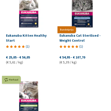
Bundelprijs
Eukanuba Kitten Healthy
Eukanuba Cat Sterilised -
Start
Weight Control
(
1
)
(
1
)
€ 25,05
-
€ 56,05
€ 54,95
-
€ 107,70
(€ 5,61 / kg)
(€ 5,39 / kg)
Herhaal