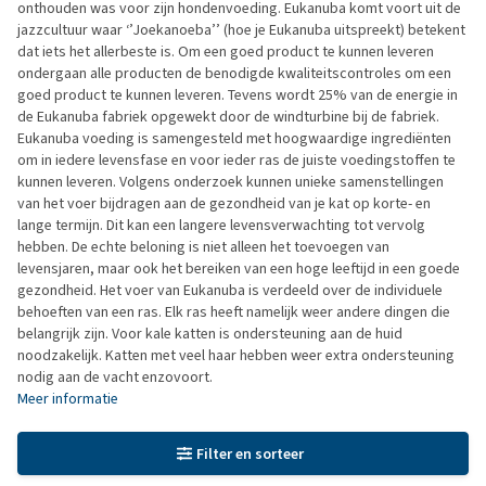
onthouden was voor zijn hondenvoeding. Eukanuba komt voort uit de
jazzcultuur waar ‘’Joekanoeba’’ (hoe je Eukanuba uitspreekt) betekent
dat iets het allerbeste is. Om een goed product te kunnen leveren
ondergaan alle producten de benodigde kwaliteitscontroles om een
goed product te kunnen leveren. Tevens wordt 25% van de energie in
de Eukanuba fabriek opgewekt door de windturbine bij de fabriek.
Eukanuba voeding is samengesteld met hoogwaardige ingrediënten
om in iedere levensfase en voor ieder ras de juiste voedingstoffen te
kunnen leveren. Volgens onderzoek kunnen unieke samenstellingen
van het voer bijdragen aan de gezondheid van je kat op korte- en
lange termijn. Dit kan een langere levensverwachting tot vervolg
hebben. De echte beloning is niet alleen het toevoegen van
levensjaren, maar ook het bereiken van een hoge leeftijd in een goede
gezondheid. Het voer van Eukanuba is verdeeld over de individuele
behoeften van een ras. Elk ras heeft namelijk weer andere dingen die
belangrijk zijn. Voor kale katten is ondersteuning aan de huid
noodzakelijk. Katten met veel haar hebben weer extra ondersteuning
nodig aan de vacht enzovoort.
Meer informatie
Filter en sorteer