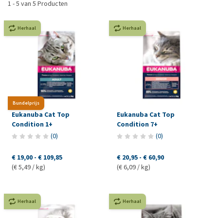
1
-
5
van
5
Producten
Herhaal
Herhaal
Bundelprijs
Eukanuba Cat Top
Eukanuba Cat Top
Condition 1+
Condition 7+
(
0
)
(
0
)
€ 19,00
-
€ 109,85
€ 20,95
-
€ 60,90
(€ 5,49 / kg)
(€ 6,09 / kg)
Herhaal
Herhaal