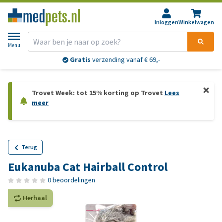
Inloggen
Winkelwagen
Menu
Gratis
verzending vanaf € 69,-
Trovet Week: tot 15% korting op Trovet
Lees
meer
Terug
Eukanuba Cat Hairball Control
0 beoordelingen
Herhaal