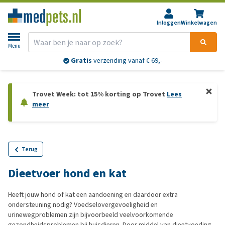
Inloggen
Winkelwagen
Menu
Gratis
verzending vanaf € 69,-
Trovet Week: tot 15% korting op Trovet
Lees
meer
Terug
Dieetvoer hond en kat
Heeft jouw hond of kat een aandoening en daardoor extra
ondersteuning nodig? Voedselovergevoeligheid en
urinewegproblemen zijn bijvoorbeeld veelvoorkomende
gezondheidsproblemen bij huisdieren. Door middel van dieetvoeding