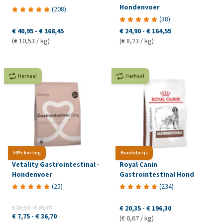
Hondenvoer
(
208
)
(
38
)
€ 40,95
-
€ 168,45
€ 24,90
-
€ 164,55
(€ 10,53 / kg)
(€ 8,23 / kg)
Herhaal
Herhaal
50% korting
Bundelprijs
Vetality Gastrointestinal -
Royal Canin
Hondenvoer
Gastrointestinal Hond
(
25
)
(
234
)
€ 15,50
-
€ 36,70
€ 20,35
-
€ 196,30
€ 7,75
-
€ 36,70
(€ 6,67 / kg)