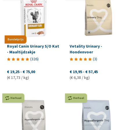
Bundelprijs
Royal Canin Urinary S/O Kat
Vetality Urinary -
- Maaltijdzakje
Hondenvoer
(
326
)
(
3
)
€ 19,25
-
€ 75,00
€ 19,95
-
€ 57,45
(€ 17,73 / kg)
(€ 6,38 / kg)
Herhaal
Herhaal