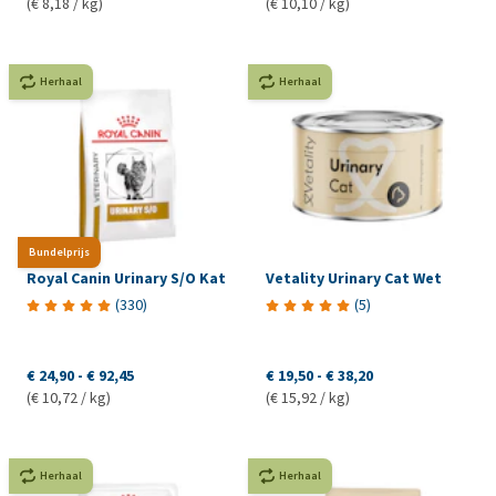
(€ 8,18 / kg)
(€ 10,10 / kg)
Herhaal
Herhaal
Bundelprijs
Royal Canin Urinary S/O Kat
Vetality Urinary Cat Wet
(
330
)
(
5
)
€ 24,90
-
€ 92,45
€ 19,50
-
€ 38,20
(€ 10,72 / kg)
(€ 15,92 / kg)
Herhaal
Herhaal