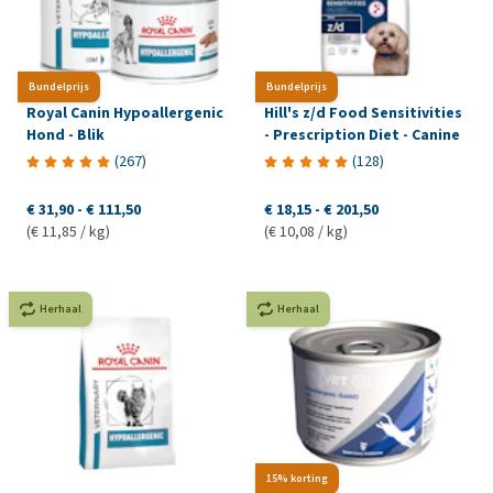
Bundelprijs
Bundelprijs
Royal Canin Hypoallergenic
Hill's z/d Food Sensitivities
Hond - Blik
- Prescription Diet - Canine
(
267
)
(
128
)
€ 31,90
-
€ 111,50
€ 18,15
-
€ 201,50
(€ 11,85 / kg)
(€ 10,08 / kg)
Herhaal
Herhaal
15% korting