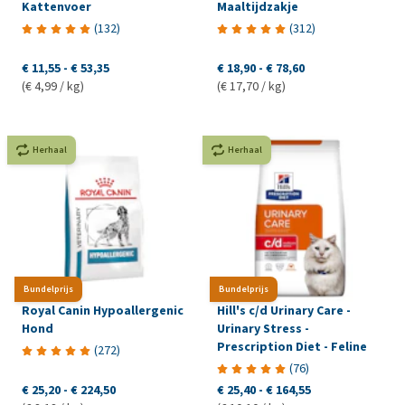
Kattenvoer
Maaltijdzakje
(
132
)
(
312
)
€ 11,55
-
€ 53,35
€ 18,90
-
€ 78,60
(€ 4,99 / kg)
(€ 17,70 / kg)
Herhaal
Herhaal
Bundelprijs
Bundelprijs
Royal Canin Hypoallergenic
Hill's c/d Urinary Care -
Hond
Urinary Stress -
Prescription Diet - Feline
(
272
)
(
76
)
€ 25,20
-
€ 224,50
€ 25,40
-
€ 164,55