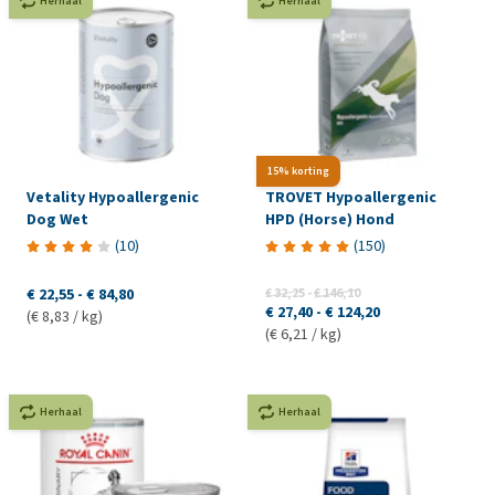
Herhaal
Herhaal
15% korting
Vetality Hypoallergenic
TROVET Hypoallergenic
Dog Wet
HPD (Horse) Hond
(
10
)
(
150
)
€ 22,55
-
€ 84,80
€ 32,25
-
€ 146,10
€ 27,40
-
€ 124,20
(€ 8,83 / kg)
(€ 6,21 / kg)
Herhaal
Herhaal