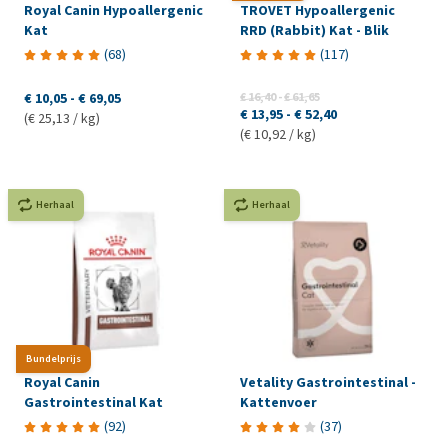
Royal Canin Hypoallergenic
TROVET Hypoallergenic
Kat
RRD (Rabbit) Kat - Blik
(
68
)
(
117
)
€ 10,05
-
€ 69,05
€ 16,40
-
€ 61,65
€ 13,95
-
€ 52,40
(€ 25,13 / kg)
(€ 10,92 / kg)
Herhaal
Herhaal
Bundelprijs
Royal Canin
Vetality Gastrointestinal -
Gastrointestinal Kat
Kattenvoer
(
92
)
(
37
)