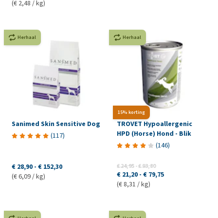
(€ 2,48 / kg)
Herhaal
Herhaal
15% korting
Sanimed Skin Sensitive Dog
TROVET Hypoallergenic
HPD (Horse) Hond - Blik
(
117
)
(
146
)
€ 28,90
-
€ 152,30
€ 24,95
-
€ 93,80
€ 21,20
-
€ 79,75
(€ 6,09 / kg)
(€ 8,31 / kg)