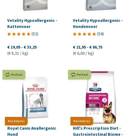
Vetality Hypoallergenic -
Vetality Hypoallergenic -
Kattenvoer
Hondenvoer
(
52
)
(
54
)
€ 19,05
-
€ 33,25
€ 21,95
-
€ 86,75
(€ 8,31 / kg)
(€ 6,60 / kg)
Herhaal
Herhaal
Bundelprijs
Bundelprijs
Royal Canin Anallergenic
Hill's Prescription Diet -
Hond
Gastrointestinal Biome -