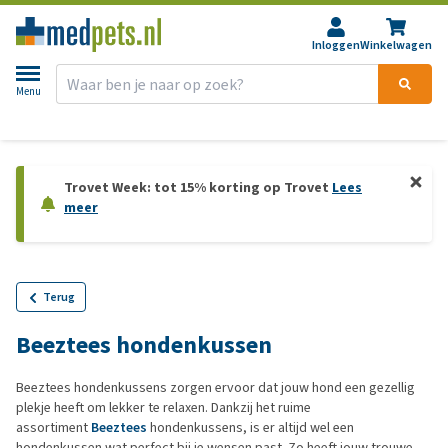
Inloggen
Winkelwagen
Menu
Retourneren?
30 dagen
bedenktijd
Trovet Week: tot 15% korting op Trovet
Lees
meer
Terug
Beeztees hondenkussen
Beeztees hondenkussens zorgen ervoor dat jouw hond een gezellig
plekje heeft om lekker te relaxen. Dankzij het ruime
assortiment
Beeztees
hondenkussens, is er altijd wel een
hondenkussen wat perfect bij je wensen past. Zo heeft jouw trouwe