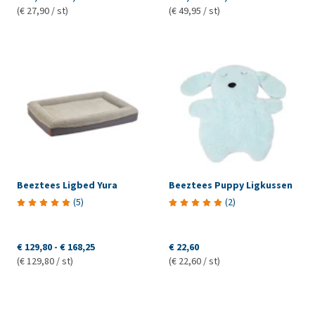
(€ 27,90 / st)
(€ 49,95 / st)
Beeztees Ligbed Yura
Beeztees Puppy Ligkussen
(
5
)
(
2
)
€ 129,80
-
€ 168,25
€ 22,60
(€ 129,80 / st)
(€ 22,60 / st)