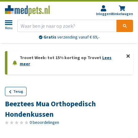
Inloggen
Winkelwagen
Menu
Gratis
verzending vanaf € 69,-
Trovet Week: tot 15% korting op Trovet
Lees
meer
Terug
Beeztees Mua Orthopedisch
Hondenkussen
0 beoordelingen