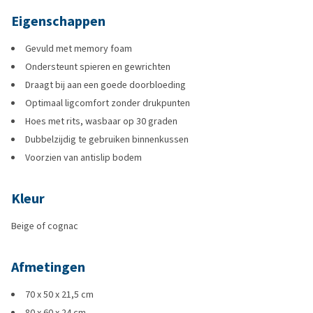
Eigenschappen
Gevuld met memory foam
Ondersteunt spieren en gewrichten
Draagt bij aan een goede doorbloeding
Optimaal ligcomfort zonder drukpunten
Hoes met rits, wasbaar op 30 graden
Dubbelzijdig te gebruiken binnenkussen
Voorzien van antislip bodem
Kleur
Beige of cognac
Afmetingen
70 x 50 x 21,5 cm
80 x 60 x 24 cm