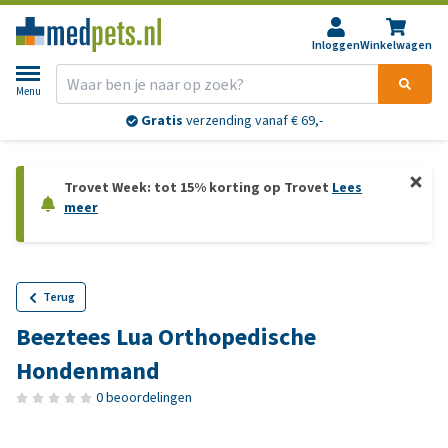
Inloggen
Winkelwagen
Menu
Gratis
verzending vanaf € 69,-
Trovet Week: tot 15% korting op Trovet
Lees
meer
Terug
Beeztees Lua Orthopedische
Hondenmand
0 beoordelingen