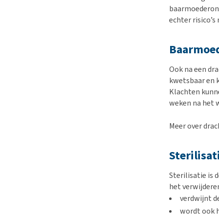
baarmoederont
echter risico’s
Baarmoed
Ook na een dra
kwetsbaar en k
Klachten kunne
weken na het 
Meer over drac
Sterilisat
Sterilisatie i
het verwijderen
verdwijnt d
wordt ook h