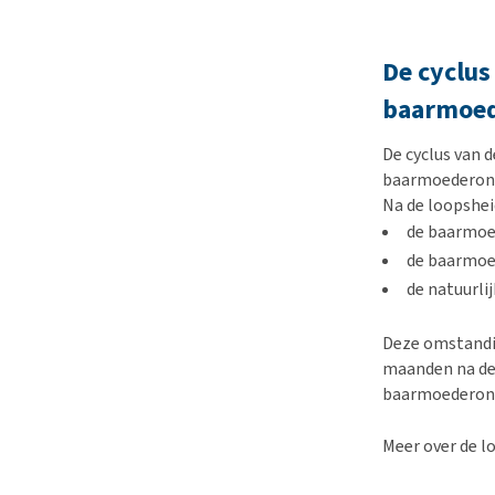
De cyclus
baarmoed
De cyclus van d
baarmoederonts
Na de loopshei
de baarmoe
de baarmoe
de natuurli
Deze omstandi
maanden na de 
baarmoederont
Meer over de l