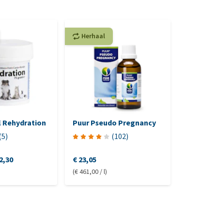
Herhaal
l Rehydration
Puur Pseudo Pregnancy
(
5
)
(
102
)
2,30
€ 23,05
(€ 461,00 / l)