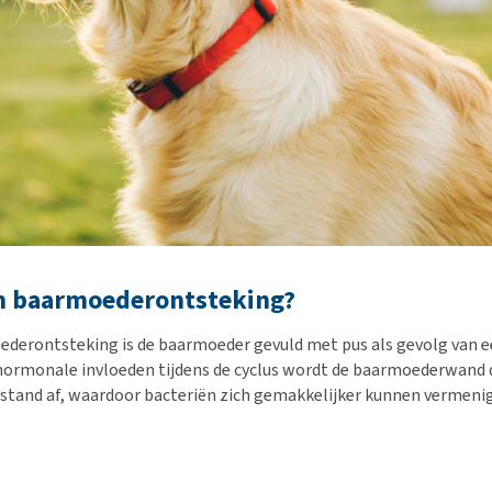
en baarmoederontsteking?
ederontsteking is de baarmoeder gevuld met pus als gevolg van e
 hormonale invloeden tijdens de cyclus wordt de baarmoederwand 
tand af, waardoor bacteriën zich gemakkelijker kunnen vermenig