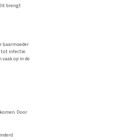
it brengt
de baarmoeder
ot infectie.
 vaak op in de
orkomen. Door
inderd