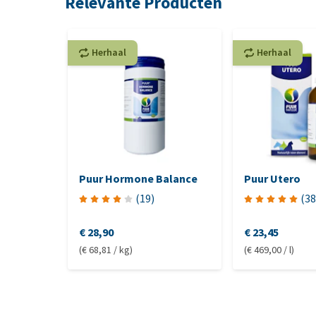
Relevante Producten
Herhaal
Herhaal
Puur Hormone Balance
Puur Utero
(
19
)
(
38
€ 28,90
€ 23,45
(€ 68,81 / kg)
(€ 469,00 / l)