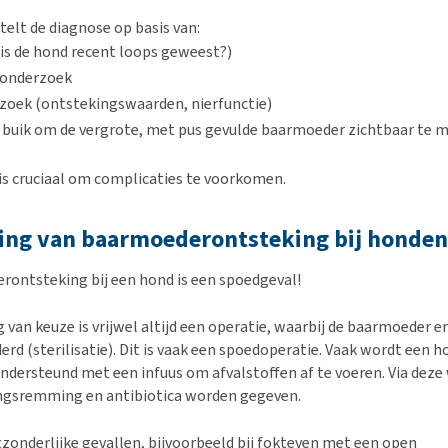
telt de diagnose op basis van:
s de hond recent loops geweest?)
 onderzoek
zoek (ontstekingswaarden, nierfunctie)
 buik om de vergrote, met pus gevulde baarmoeder zichtbaar te 
is cruciaal om complicaties te voorkomen.
ing van baarmoederontsteking bij honden
ontsteking bij een hond is een spoedgeval!
 van keuze is vrijwel altijd een operatie, waarbij de baarmoeder e
rd (sterilisatie). Dit is vaak een spoedoperatie. Vaak wordt een h
 ondersteund met een infuus om afvalstoffen af te voeren. Via dez
ngsremming en antibiotica worden gegeven.
zonderlijke gevallen, bijvoorbeeld bij fokteven met een open