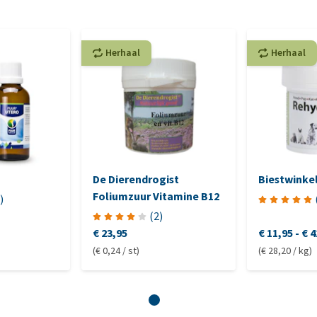
Herhaal
Herhaal
De Dierendrogist
Biestwinke
Foliumzuur Vitamine B12
)
(
2
)
€ 23,95
€ 11,95
-
€ 4
(€ 0,24 / st)
(€ 28,20 / kg)