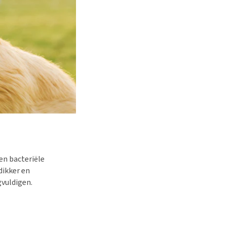
en bacteriële
dikker en
vuldigen.