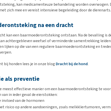
steking, kan medicamenteuze behandeling worden overwogen. D
 met zich mee en vereist intensieve begeleiding door de dierenarts.
erontsteking na een dracht
cht kan een baarmoederontsteking ontstaan. Na de bevalling is 
an achtergebleven weefsel of verminderde samentrekking leiden t
n lijken op die van een reguliere baarmoederontsteking en treden
werpen.
ht bij honden lees je in onze blog
Dracht bij de hond
.
ie als preventie
s de meest effectieve manier om een baarmoederontsteking te vo
 van in ieder geval de eierstokken:
e invloed van de hormonen
et risico op andere aandoeningen, zoals melkkliertumoren, verm