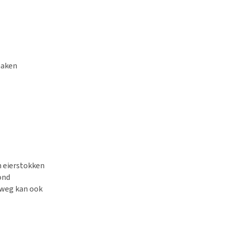
maken
n eierstokken
ond
e weg kan ook