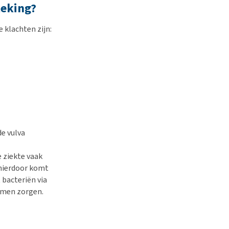
teking?
 klachten zijn:
de vulva
 ziekte vaak
 hierdoor komt
 bacteriën via
emen zorgen.