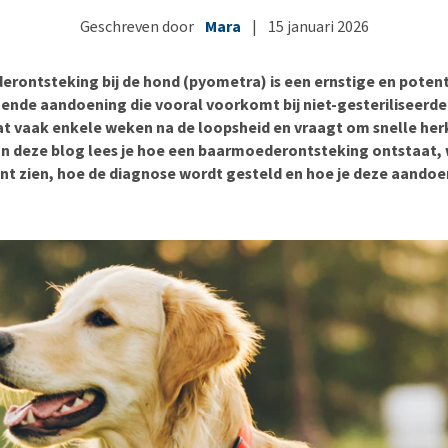
Bench
Nierproblemen
BARF
Ni
ho
er
Geschreven door
Mara
|
15 januari 2026
Voer- en drinkbakken
Ouderdom en dementie
Puppy apotheek
Ou
He
nvoer
hu
Op reis en onderweg
Overgewicht en conditie
Vuurwerkangst
Ov
r
rontsteking bij de hond (pyometra) is een ernstige en potent
Be
Bekijk alles
Bekijk alles
Puppy benodigdheden
Sp
ende aandoening die vooral voorkomt bij niet-gesteriliseerde 
at vaak enkele weken na de loopsheid en vraagt om snelle he
Bekijk alles
Vr
In deze blog lees je hoe een baarmoederontsteking ontstaat,
Be
unt zien, hoe de diagnose wordt gesteld en hoe je deze aando