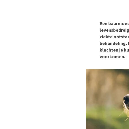
BARF
Hypoallergeen vo
Puppy apotheek
Biologisch honde
Vuurwerkangst
Vegan hondenvoe
Een baarmoede
Bekijk alles
levensbedreig
Snacks
ziekte ontsta
Bekijk alles
behandeling. 
klachten je k
voorkomen.