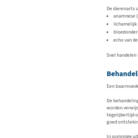
De dierenarts s
anamnese (i
lichamelijk
bloedonder
echo van de
Snel handelen 
Behandel
Een baarmoeder
De behandeling
worden verwijde
tegelijkertijd
goed ontsteki
In sommige uit