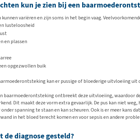
chten kun je zien bij een baarmoederonts
unnen variëren en zijn soms in het begin vaag. Veelvoorkomende
en lusteloosheid
lust
n en plassen
iarree
 een opgezwollen buik
aarmoederontsteking kan er pussige of bloederige uitvloeiing uit 
en baarmoederontsteking ontbreekt deze uitvloeiing, waardoor de
rkend. Dit maakt deze vorm extra gevaarlijk. De pus kan niet weg,
onder spanning te staan en kan scheuren. Ook is er meer kans dat
wand in het bloed terecht komen en voor sepsis en andere probl
 de diagnose gesteld?