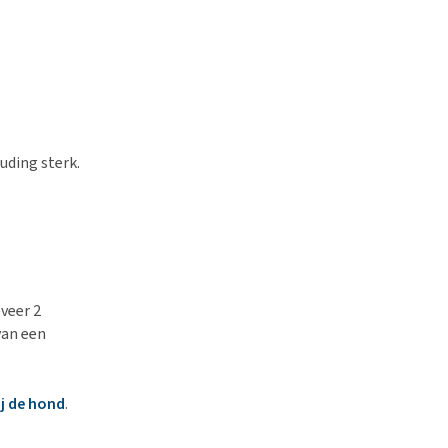
uding sterk.
veer 2
van een
j de hond
.