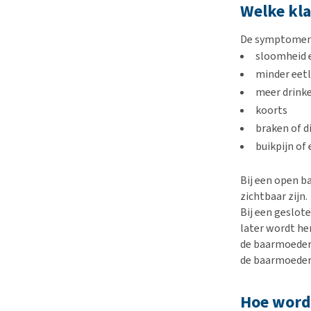
Welke kla
De symptomen k
sloomheid 
minder eet
meer drinke
koorts
braken of d
buikpijn of
Bij een open b
zichtbaar zijn.
Bij een geslot
later wordt he
de baarmoeder 
de baarmoeder
Hoe wordt