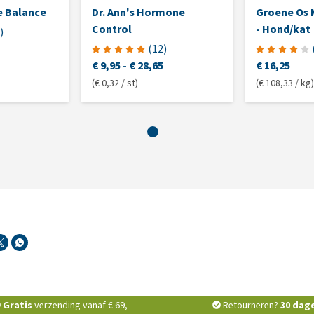
 Balance
Dr. Ann's Hormone
Groene Os 
Control
- Hond/kat
)
(
12
)
€ 9,95
-
€ 28,65
€ 16,25
(€ 0,32 / st)
(€ 108,33 / kg)
Gratis
verzending vanaf € 69,-
Retourneren?
30 dag