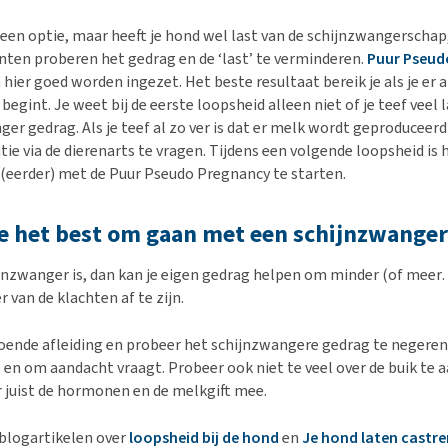
 geen optie, maar heeft je hond wel last van de schijnzwangerschap
en proberen het gedrag en de ‘last’ te verminderen.
Puur Pseud
hier goed worden ingezet. Het beste resultaat bereik je als je er a
egint. Je weet bij de eerste loopsheid alleen niet of je teef veel 
er gedrag. Als je teef al zo ver is dat er melk wordt geproduceer
ie via de dierenarts te vragen. Tijdens een volgende loopsheid is 
(eerder) met de Puur Pseudo Pregnancy te starten.
e het best om gaan met een schijnzwanger
hijnzwanger is, dan kan je eigen gedrag helpen om minder (of meer
r van de klachten af te zijn.
oende afleiding en probeer het schijnzwangere gedrag te negeren, 
s en om aandacht vraagt. Probeer ook niet te veel over de buik te a
r juist de hormonen en de melkgift mee.
blogartikelen over
loopsheid bij de hond
en
Je hond laten castre