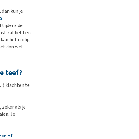
, dan kun je
o
l tijdens de
last zal hebben
d kan het nodig
het dan wel
e teef?
…) klachten te
zeker als je
aien. Je
ren of