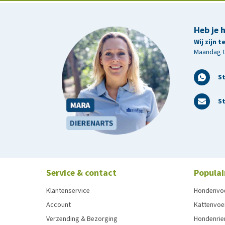
Heb je 
Wij zijn 
Maandag t/
S
St
Service & contact
Populai
Klantenservice
Hondenvo
Account
Kattenvoe
Verzending & Bezorging
Hondenrie