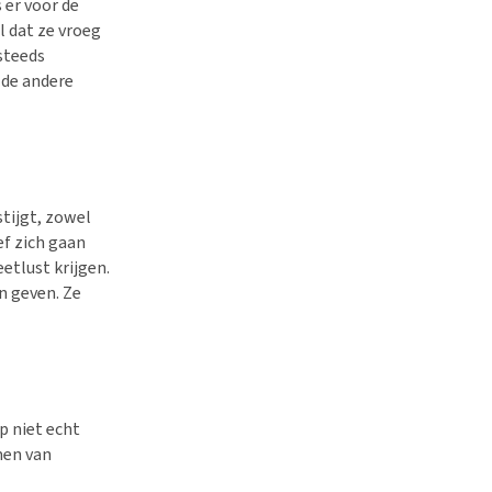
 er voor de
l dat ze vroeg
steeds
 de andere
tijgt, zowel
eef zich gaan
etlust krijgen.
n geven. Ze
p niet echt
men van