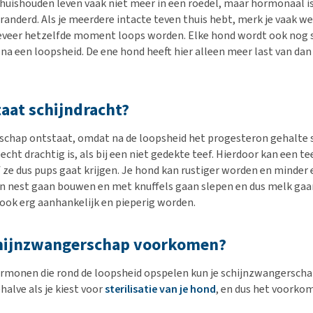
huishouden leven vaak niet meer in een roedel, maar hormonaal is
randerd. Als je meerdere intacte teven thuis hebt, merk je vaak we
geveer hetzelfde moment loops worden. Elke hond wordt ook nog 
na een loopsheid. De ene hond heeft hier alleen meer last van dan
aat schijndracht?
chap ontstaat, omdat na de loopsheid het progesteron gehalte s
e echt drachtig is, als bij een niet gedekte teef. Hierdoor kan een t
 ze dus pups gaat krijgen. Je hond kan rustiger worden en minder e
en nest gaan bouwen en met knuffels gaan slepen en dus melk gaa
 ook erg aanhankelijk en pieperig worden.
chijnzwangerschap voorkomen?
monen die rond de loopsheid opspelen kun je schijnzwangerscha
alve als je kiest voor
sterilisatie van je hond
, en dus het voorko