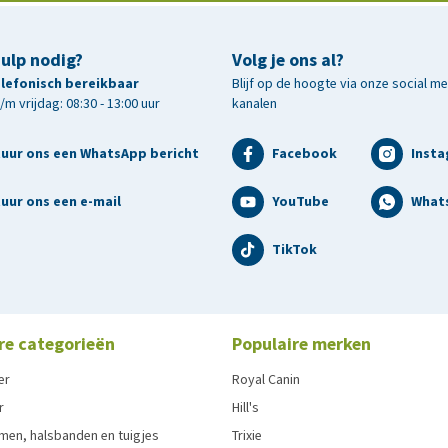
hulp nodig?
Volg je ons al?
telefonisch bereikbaar
Blijf op de hoogte via onze social m
m vrijdag: 08:30 - 13:00 uur
kanalen
tuur ons een WhatsApp bericht
Facebook
Inst
uur ons een e-mail
YouTube
What
TikTok
re categorieën
Populaire merken
er
Royal Canin
r
Hill's
men, halsbanden en tuigjes
Trixie