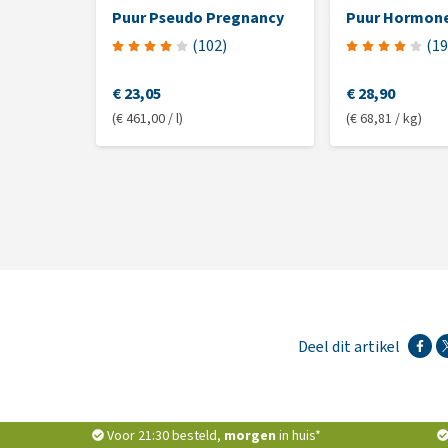
Puur Pseudo Pregnancy
Puur Hormone
(
102
)
(
19
€ 23,05
€ 28,90
(€ 461,00 / l)
(€ 68,81 / kg)
Deel dit artikel
Voor 21:30 besteld,
morgen
in huis*