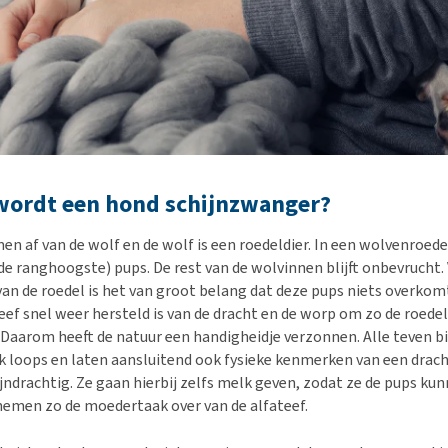
ordt een hond schijnzwanger?
 af van de wolf en de wolf is een roedeldier. In een wolvenroedel
(de ranghoogste) pups. De rest van de wolvinnen blijft onbevrucht.
an de roedel is het van groot belang dat deze pups niets overkom
ef snel weer hersteld is van de dracht en de worp om zo de roedel
 Daarom heeft de natuur een handigheidje verzonnen. Alle teven b
k loops en laten aansluitend ook fysieke kenmerken van een dracht
jndrachtig. Ze gaan hierbij zelfs melk geven, zodat ze de pups ku
nemen zo de moedertaak over van de alfateef.