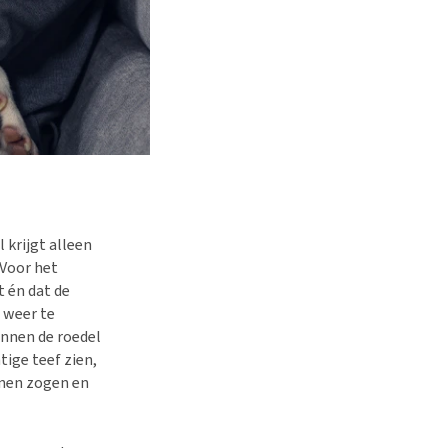
 krijgt alleen
 Voor het
t én dat de
 weer te
innen de roedel
ige teef zien,
nnen zogen en