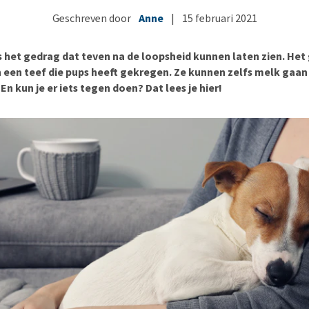
Bench
Nierproblemen
BARF
Ni
ho
er
Geschreven door
Anne
|
15 februari 2021
Voer- en drinkbakken
Ouderdom en dementie
Puppy apotheek
Ou
He
nvoer
hu
Op reis en onderweg
Overgewicht en conditie
Vuurwerkangst
Ov
r
s het gedrag dat teven na de loopsheid kunnen laten zien. Het 
Be
Bekijk alles
Bekijk alles
Puppy benodigdheden
Sp
n een teef die pups heeft gekregen. Ze kunnen zelfs melk gaa
En kun je er iets tegen doen? Dat lees je hier!
Bekijk alles
Vr
Be