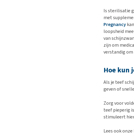
Is sterilisatie
met supplement
Pregnancy
kan 
loopsheid mee b
van schijnzwang
zijn om medicat
verstandig om 
Hoe kun j
Als je teef sc
geven of snelle
Zorg voor vold
teef pieperig i
stimuleert hie
Lees ook onze 