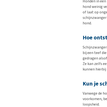
Honden in een 
hond weinig ve
of laat op on
schijnzwanger 
hond.
Hoe ontst
Schijnzwangers
bij een teef di
gedragen alsof
Ze kan zelfs e
kunnen hierbij
Kun je s
Vanwege de hor
voorkomen, beh
loopsheid.