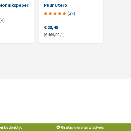
Monnikspeper
Puur Utero
Phytoni
(
38
)
(
4
)
€ 23,45
€ 33,90
(€ 469,00 / l)
(€ 678,00 / 
en
bedenktijd
Gratis
dierenarts advies