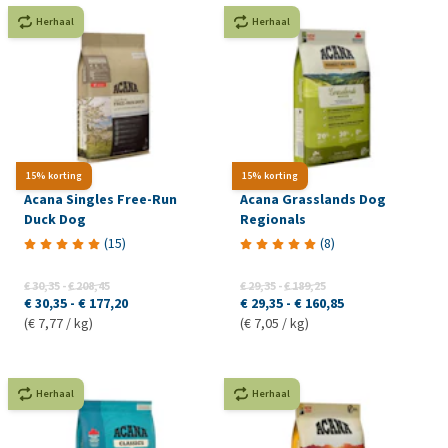
Herhaal
Herhaal
15% korting
15% korting
Acana Singles Free-Run
Acana Grasslands Dog
Duck Dog
Regionals
(
15
)
(
8
)
€ 30,35
-
€ 208,45
€ 29,35
-
€ 189,25
€ 30,35
-
€ 177,20
€ 29,35
-
€ 160,85
(€ 7,77 / kg)
(€ 7,05 / kg)
Herhaal
Herhaal