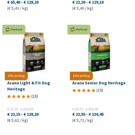
€ 65,40
-
€ 128,20
€ 22,20
-
€ 129,10
(€ 5,43 / kg)
(€ 5,46 / kg)
Herhaal
Herhaal
15% korting
15% korting
Acana Light & Fit Dog
Acana Senior Dog Heritage
Heritage
(
10
)
(
18
)
€ 22,15
-
€ 150,80
€ 22,55
-
€ 153,45
€ 22,15
-
€ 128,20
€ 22,55
-
€ 130,45
(€ 5,62 / kg)
(€ 5,72 / kg)