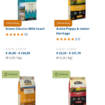
15% korting
15% korting
Acana Classics Wild Coast
Acana Puppy & Junior
Heritage
(
5
)
(
13
)
€ 23,65
-
€ 137,10
€ 22,15
-
€ 150,25
€ 23,65
-
€ 116,55
€ 22,15
-
€ 127,70
(€ 5,50 / kg)
(€ 5,24 / kg)
Herhaal
Herhaal