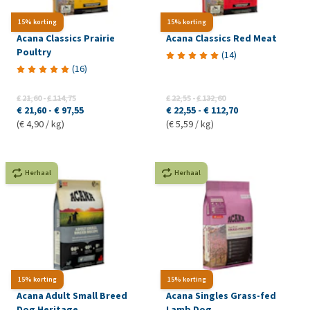
15% korting
15% korting
Acana Classics Prairie
Acana Classics Red Meat
Poultry
(
14
)
(
16
)
€ 21,60
-
€ 114,75
€ 22,55
-
€ 132,60
€ 21,60
-
€ 97,55
€ 22,55
-
€ 112,70
(€ 4,90 / kg)
(€ 5,59 / kg)
Herhaal
Herhaal
15% korting
15% korting
Acana Adult Small Breed
Acana Singles Grass-fed
Dog Heritage
Lamb Dog