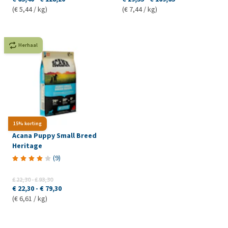
(€ 5,44 / kg)
(€ 7,44 / kg)
Herhaal
15% korting
Acana Puppy Small Breed
Heritage
(
9
)
€ 22,30
-
€ 93,30
€ 22,30
-
€ 79,30
(€ 6,61 / kg)