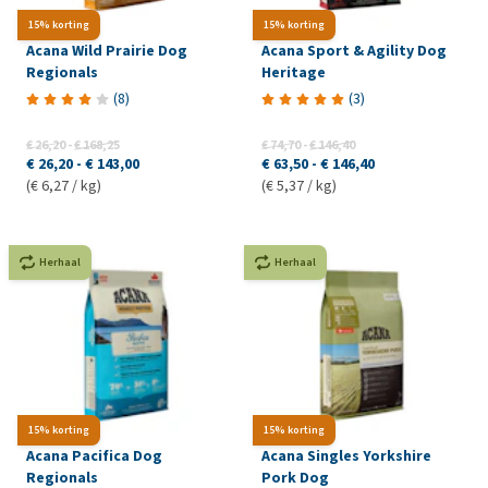
15% korting
15% korting
Acana Wild Prairie Dog
Acana Sport & Agility Dog
Regionals
Heritage
(
8
)
(
3
)
€ 26,20
-
€ 168,25
€ 74,70
-
€ 146,40
€ 26,20
-
€ 143,00
€ 63,50
-
€ 146,40
(€ 6,27 / kg)
(€ 5,37 / kg)
Herhaal
Herhaal
15% korting
15% korting
Acana Pacifica Dog
Acana Singles Yorkshire
Regionals
Pork Dog