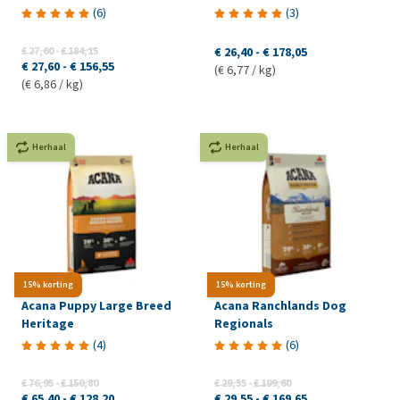
(
6
)
(
3
)
€ 27,60
-
€ 184,15
€ 26,40
-
€ 178,05
€ 27,60
-
€ 156,55
(€ 6,77 / kg)
(€ 6,86 / kg)
Herhaal
Herhaal
15% korting
15% korting
Acana Puppy Large Breed
Acana Ranchlands Dog
Heritage
Regionals
(
4
)
(
6
)
€ 76,95
-
€ 150,80
€ 29,55
-
€ 199,60
€ 65,40
-
€ 128,20
€ 29,55
-
€ 169,65