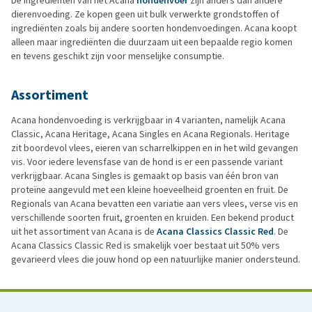
De ingredienten van het Acana
hondenvoer
zijn anders dan andere
dierenvoeding. Ze kopen geen uit bulk verwerkte grondstoffen of
ingrediënten zoals bij andere soorten hondenvoedingen. Acana koopt
alleen maar ingrediënten die duurzaam uit een bepaalde regio komen
en tevens geschikt zijn voor menselijke consumptie.
Assortiment
Acana hondenvoeding is verkrijgbaar in 4 varianten, namelijk Acana
Classic, Acana Heritage, Acana Singles en Acana Regionals. Heritage
zit boordevol vlees, eieren van scharrelkippen en in het wild gevangen
vis. Voor iedere levensfase van de hond is er een passende variant
verkrijgbaar. Acana Singles is gemaakt op basis van één bron van
proteïne aangevuld met een kleine hoeveelheid groenten en fruit. De
Regionals van Acana bevatten een variatie aan vers vlees, verse vis en
verschillende soorten fruit, groenten en kruiden. Een bekend product
uit het assortiment van Acana is de
Acana Classics Classic Red
. De
Acana Classics Classic Red is smakelijk voer bestaat uit 50% vers
gevarieerd vlees die jouw hond op een natuurlijke manier ondersteund.