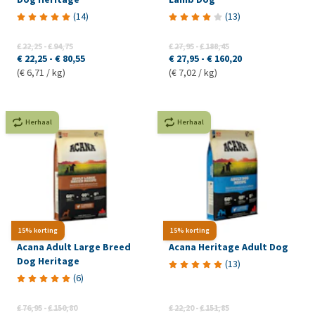
(
14
)
(
13
)
€ 22,25
-
€ 94,75
€ 27,95
-
€ 188,45
€ 22,25
-
€ 80,55
€ 27,95
-
€ 160,20
(€ 6,71 / kg)
(€ 7,02 / kg)
Herhaal
Herhaal
15% korting
15% korting
Acana Adult Large Breed
Acana Heritage Adult Dog
Dog Heritage
(
13
)
(
6
)
€ 76,95
-
€ 150,80
€ 22,20
-
€ 151,85