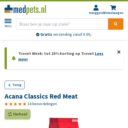
Inloggen
Winkelwagen
Menu
Gratis
verzending vanaf € 69,-
Trovet Week: tot 15% korting op Trovet
Lees
meer
Terug
Acana Classics Red Meat
14 beoordelingen
Herhaal