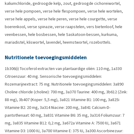
kaliumchloride, gedroogde kelp, zout, gedroogde cichoreiwortel,
verse hele pompoen, verse hele flespompoen, verse hele wortelen,
verse hele appels, verse hele peren, verse hele courgette, verse
boerenkool, verse spinazie, verse raapstelen, vers bietenloof, hele
veenbessen, hele bosbessen, hele Saskatoon-bessen, kurkuma,
mariadistel, kliswortel, lavendel, heemstwortel, rozebottels.
Nutritionele toevoegingsmiddelen
1b306(i) Tocoferol‑extracten van plantaardige oliën: 110 mg, 1a330
Citroenzuur: 40 mg. Sensorische toevoegingsmiddelen:
Rozemarijnextract: 75 mg. Nutritionele toevoegingsmiddelen: 3a890
Choline chloride (choline): 700 mg, 3a370 Taurine: 400 mg, 3b612 (Zink:
88 mg), 3b407 (Koper: 5,5 mg), 3a821 Vitamine B1: 100 mg, 3a825i
Vitamine B2: 20 mg, 3a314 Niacine: 200 mg, 3a841 Calcium-D-
pantothenaat: 60 mg, 3a831 Vitamine B6: 35 mg, 3a316 Foliumzuur: 7
mg, 3a835 Vitamine B12: 0,2 mg, 3a672a Vitamine A: 7500 IU, 3a671
Vitamine D3: 1000 IU, 3a700 Vitamine E: 375 IU, 3a300 Ascorbinezuur: