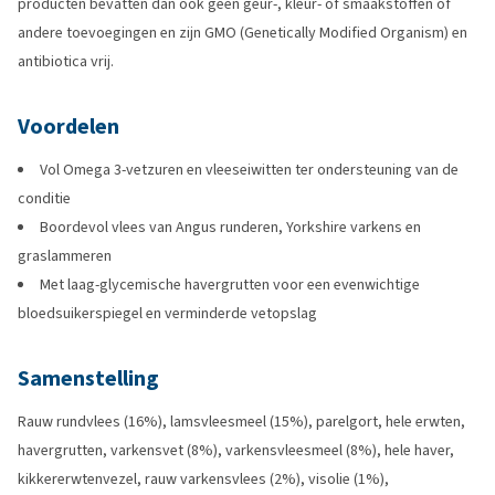
producten bevatten dan ook geen geur-, kleur- of smaakstoffen of
andere toevoegingen en zijn GMO (Genetically Modified Organism) en
antibiotica vrij.
Voordelen
Vol Omega 3-vetzuren en vleeseiwitten ter ondersteuning van de
conditie
Boordevol vlees van Angus runderen, Yorkshire varkens en
graslammeren
Met laag-glycemische havergrutten voor een evenwichtige
bloedsuikerspiegel en verminderde vetopslag
Samenstelling
Rauw rundvlees (16%), lamsvleesmeel (15%), parelgort, hele erwten,
havergrutten, varkensvet (8%), varkensvleesmeel (8%), hele haver,
kikkererwtenvezel, rauw varkensvlees (2%), visolie (1%),