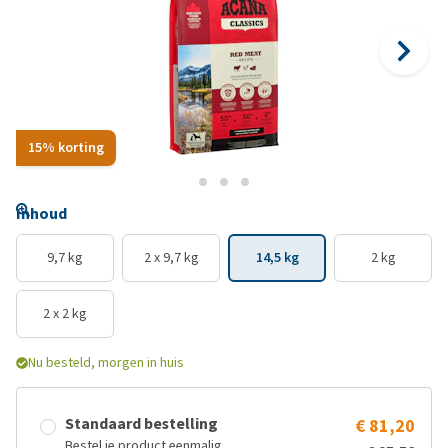
15% korting
Inhoud
9,7 kg
2 x 9,7 kg
14,5 kg
2 kg
2 x 2 kg
Nu besteld, morgen in huis
Standaard bestelling
€ 81,20
Bestel je product eenmalig