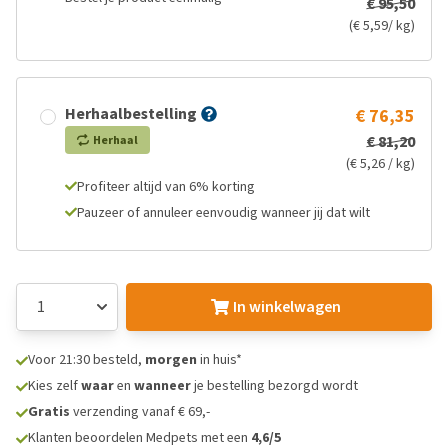
€ 95,50
(€ 5,59/ kg)
Herhaalbestelling
€ 76,35
€ 81,20
Herhaal
(€ 5,26 / kg)
Profiteer altijd van 6% korting
Pauzeer of annuleer eenvoudig wanneer jij dat wilt
In winkelwagen
Voor 21:30 besteld,
morgen
in huis*
Kies zelf
waar
en
wanneer
je bestelling bezorgd wordt
Gratis
verzending vanaf € 69,-
Klanten beoordelen Medpets met een
4,6/5