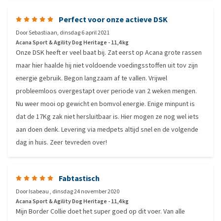
Perfect voor onze actieve DSK
Door
Sebastiaan
,
dinsdag 6 april 2021
Acana Sport & Agility Dog Heritage - 11,4 kg
Onze DSK heeft er veel baat bij. Zat eerst op Acana grote rassen
maar hier haalde hij niet voldoende voedingsstoffen uit tov zijn
energie gebruik. Begon langzaam af te vallen. Vrijwel
probleemloos overgestapt over periode van 2 weken mengen.
Nu weer mooi op gewicht en bomvol energie. Enige minpunt is
dat de 17Kg zak niet hersluitbaar is. Hier mogen ze nog wel iets
aan doen denk. Levering via medpets altijd snel en de volgende
dag in huis. Zeer tevreden over!
Fabtastisch
Door
Isabeau
,
dinsdag 24 november 2020
Acana Sport & Agility Dog Heritage - 11,4 kg
Mijn Border Collie doet het super goed op dit voer. Van alle