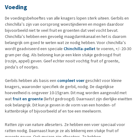
Voeding
De voedingsbehoeftes van alle knagers lopen sterk uiteen. Gerbils en
chinchilla’s zijn van oorsprong woestijndieren en mogen daardoor
bijvoorbeeld niet te veel fruit en groenten dat veel vocht bevat.
Chinchilla’s hebben een gevoelig maagdarmkanaal en het is daarom
belangrijk om goed te weten wat ze nodig hebben. Voor chinchilla’s
wordt geadviseerd een speciale
Chinchilla-pellet
te voeren, +/- 20-30
gram per dag. Als beloning kun je een klein stukje gedroogd fruit
(rozijn, appel) geven. Geef echter nooit vochtig fruit of groente,
pinda’s of nootjes.
Gerbils hebben als basis een
compleet voer
geschikt voor kleine
knagers, waaronder specifiek de gerbil, nodig. De dagelijkse
hoeveelheid is ongeveer 10-15gram. Dit mag worden aangevuld met
wat
fruit en groente
(liefst gedroogd). Daarnaast zijn dierlijke eiwitten
ook belangrijk. Dit kun je geven in de vorm van een honden- of
kattenbrokje of bijvoorbeeld af en toe een meelworm.
Ratten zijn van nature alleseters. Ze hebben een voer speciaal voor
ratten nodig. Daarnaast kun je ze als lekkernij een stukje fruit of
groente geven. Ook muizen zijn alleseters. Ze hebben