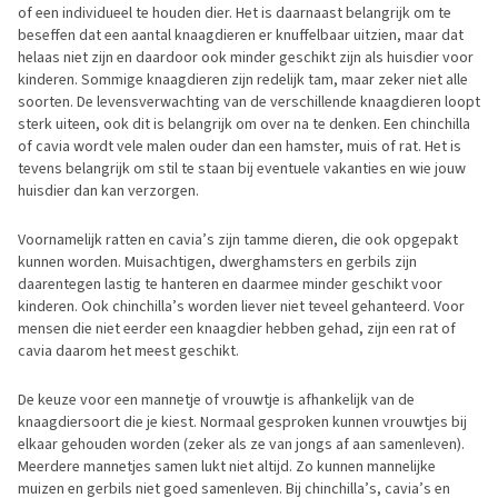
of een individueel te houden dier. Het is daarnaast belangrijk om te
beseffen dat een aantal knaagdieren er knuffelbaar uitzien, maar dat
helaas niet zijn en daardoor ook minder geschikt zijn als huisdier voor
kinderen. Sommige knaagdieren zijn redelijk tam, maar zeker niet alle
soorten. De levensverwachting van de verschillende knaagdieren loopt
sterk uiteen, ook dit is belangrijk om over na te denken. Een chinchilla
of cavia wordt vele malen ouder dan een hamster, muis of rat. Het is
tevens belangrijk om stil te staan bij eventuele vakanties en wie jouw
huisdier dan kan verzorgen.
Voornamelijk ratten en cavia’s zijn tamme dieren, die ook opgepakt
kunnen worden. Muisachtigen, dwerghamsters en gerbils zijn
daarentegen lastig te hanteren en daarmee minder geschikt voor
kinderen. Ook chinchilla’s worden liever niet teveel gehanteerd. Voor
mensen die niet eerder een knaagdier hebben gehad, zijn een rat of
cavia daarom het meest geschikt.
De keuze voor een mannetje of vrouwtje is afhankelijk van de
knaagdiersoort die je kiest. Normaal gesproken kunnen vrouwtjes bij
elkaar gehouden worden (zeker als ze van jongs af aan samenleven).
Meerdere mannetjes samen lukt niet altijd. Zo kunnen mannelijke
muizen en gerbils niet goed samenleven. Bij chinchilla’s, cavia’s en