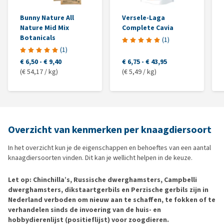
Bunny Nature All
Versele-Laga
Nature Mid Mix
Complete Cavia
Botanicals
(
1
)
(
1
)
€ 6,50
-
€ 9,40
€ 6,75
-
€ 43,95
(€ 54,17 / kg)
(€ 5,49 / kg)
Overzicht van kenmerken per knaagdiersoort
In het overzicht kun je de eigenschappen en behoeftes van een aantal
knaagdiersoorten vinden. Dit kan je wellicht helpen in de keuze.
Let op: Chinchilla’s, Russische dwerghamsters, Campbelli
dwerghamsters, dikstaartgerbils en Perzische gerbils zijn in
Nederland verboden om nieuw aan te schaffen, te fokken of te
verhandelen sinds de invoering van de huis- en
hobbydierenlijst (positieflijst) voor zoogdieren.