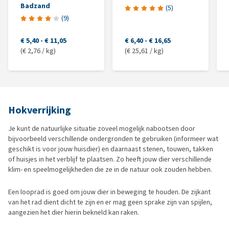
Badzand
(
5
)
(
9
)
€ 5,40
-
€ 11,05
€ 6,40
-
€ 16,65
(€ 2,76 / kg)
(€ 25,61 / kg)
Hokverrijking
Je kunt de natuurlijke situatie zoveel mogelijk nabootsen door
bijvoorbeeld verschillende ondergronden te gebruiken (informeer wat
geschikt is voor jouw huisdier) en daarnaast stenen, touwen, takken
of huisjes in het verblijf te plaatsen. Zo heeft jouw dier verschillende
klim- en speelmogelijkheden die ze in de natuur ook zouden hebben.
Een looprad is goed om jouw dier in beweging te houden. De zijkant
van het rad dient dicht te zijn en er mag geen sprake zijn van spijlen,
aangezien het dier hierin bekneld kan raken.