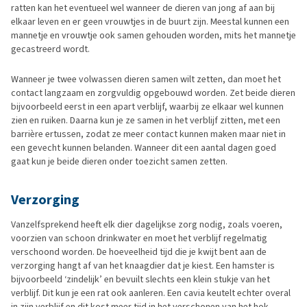
ratten kan het eventueel wel wanneer de dieren van jong af aan bij
elkaar leven en er geen vrouwtjes in de buurt zijn. Meestal kunnen een
mannetje en vrouwtje ook samen gehouden worden, mits het mannetje
gecastreerd wordt.
Wanneer je twee volwassen dieren samen wilt zetten, dan moet het
contact langzaam en zorgvuldig opgebouwd worden. Zet beide dieren
bijvoorbeeld eerst in een apart verblijf, waarbij ze elkaar wel kunnen
zien en ruiken. Daarna kun je ze samen in het verblijf zitten, met een
barrière ertussen, zodat ze meer contact kunnen maken maar niet in
een gevecht kunnen belanden. Wanneer dit een aantal dagen goed
gaat kun je beide dieren onder toezicht samen zetten.
Verzorging
Vanzelfsprekend heeft elk dier dagelijkse zorg nodig, zoals voeren,
voorzien van schoon drinkwater en moet het verblijf regelmatig
verschoond worden. De hoeveelheid tijd die je kwijt bent aan de
verzorging hangt af van het knaagdier dat je kiest. Een hamster is
bijvoorbeeld ‘zindelijk’ en bevuilt slechts een klein stukje van het
verblijf. Dit kun je een rat ook aanleren. Een cavia keutelt echter overal
in zijn verblijf en dit kost meer tijd in het verschonen van het hok.