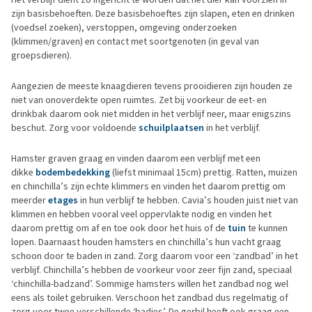
zijn basisbehoeften. Deze basisbehoeftes zijn slapen, eten en drinken
(voedsel zoeken), verstoppen, omgeving onderzoeken
(klimmen/graven) en contact met soortgenoten (in geval van
groepsdieren).
Aangezien de meeste knaagdieren tevens prooidieren zijn houden ze
niet van onoverdekte open ruimtes. Zet bij voorkeur de eet- en
drinkbak daarom ook niet midden in het verblijf neer, maar enigszins
beschut. Zorg voor voldoende
schuilplaatsen
in het verblijf.
Hamster graven graag en vinden daarom een verblijf met een
dikke
bodembedekking
(liefst minimaal 15cm) prettig. Ratten, muizen
en chinchilla’s zijn echte klimmers en vinden het daarom prettig om
meerder
etages
in hun verblijf te hebben. Cavia’s houden juist niet van
klimmen en hebben vooral veel oppervlakte nodig en vinden het
daarom prettig om af en toe ook door het huis of de
tuin
te kunnen
lopen. Daarnaast houden hamsters en chinchilla’s hun vacht graag
schoon door te baden in zand. Zorg daarom voor een ‘zandbad’ in het
verblijf. Chinchilla’s hebben de voorkeur voor zeer fijn zand, speciaal
‘chinchilla-badzand’. Sommige hamsters willen het zandbad nog wel
eens als toilet gebruiken. Verschoon het zandbad dus regelmatig of
zorg voor twee verschillende ‘badjes’. De gerbil heeft ook graag een