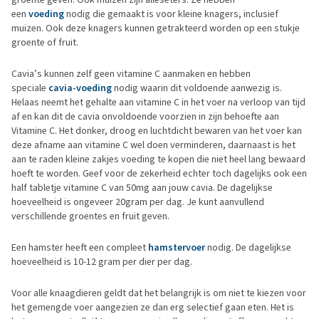
een
voeding
nodig die gemaakt is voor kleine knagers, inclusief
muizen. Ook deze knagers kunnen getrakteerd worden op een stukje
groente of fruit.
Cavia’s kunnen zelf geen vitamine C aanmaken en hebben
speciale
cavia-voeding
nodig waarin dit voldoende aanwezig is.
Helaas neemt het gehalte aan vitamine C in het voer na verloop van tijd
af en kan dit de cavia onvoldoende voorzien in zijn behoefte aan
Vitamine C. Het donker, droog en luchtdicht bewaren van het voer kan
deze afname aan vitamine C wel doen verminderen, daarnaast is het
aan te raden kleine zakjes voeding te kopen die niet heel lang bewaard
hoeft te worden. Geef voor de zekerheid echter toch dagelijks ook een
half tabletje vitamine C van 50mg aan jouw cavia. De dagelijkse
hoeveelheid is ongeveer 20gram per dag. Je kunt aanvullend
verschillende groentes en fruit geven.
Een hamster heeft een compleet
hamstervoer
nodig. De dagelijkse
hoeveelheid is 10-12 gram per dier per dag.
Voor alle knaagdieren geldt dat het belangrijk is om niet te kiezen voor
het gemengde voer aangezien ze dan erg selectief gaan eten. Het is