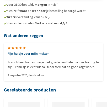
Voor 21:30 besteld,
morgen
in huis*
Kies zelf
waar
en
wanneer
je bestelling bezorgd wordt
Gratis
verzending vanaf € 69,-
Klanten beoordelen Medpets met een
4,6/5
Wat anderen zeggen
Fijn huisje voor mijn muizen
Ik zocht een houten huisje met goede ventilatie zonder tochtig te
zijn. Dit huisje is echt ideaal! Mooi formaat en goed afgewerkt.
Ruikt ook lekker naar neutraal hout.
4 augustus 2025
, door
Marloes
Gerelateerde producten