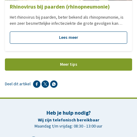
Rhinovirus bij paarden (rhinopneumonie)
Het rhinovirus bij paarden, beter bekend als rhinopneumonie, is
een zeer besmettelijke infectieziekte die grote gevolgen kan
hebben voor de gezondheid van paarden en voor het
stalmanagement. De ziekte wordt veroorzaakt door het Equine
Lees meer
Herpesvirus (EHV) en komt wereldwijd veel voor. In deze blog lees
je wat rhinopneumonie precies is, welke symptomen kunnen
optreden, hoe besmetting plaatsvindt en hoe je de ziekte zoveel
mogelijk kunt voorkomen.
Meer tips
Deel dit artikel
Heb je hulp nodig?
Wij zijn telefonisch bereikbaar
Maandag t/m vrijdag: 08:30 - 13:00 uur