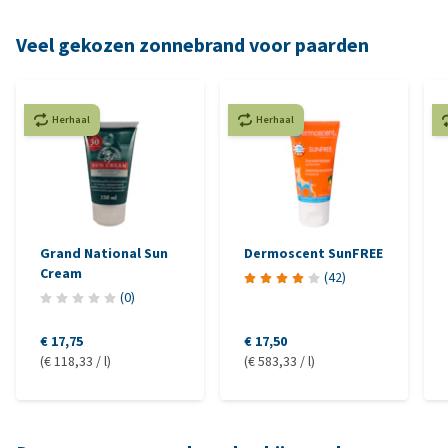
Veel gekozen zonnebrand voor paarden
Herhaal
Herhaal
Grand National Sun
Dermoscent SunFREE
Cream
(
42
)
(
0
)
€ 17,75
€ 17,50
(€ 118,33 / l)
(€ 583,33 / l)