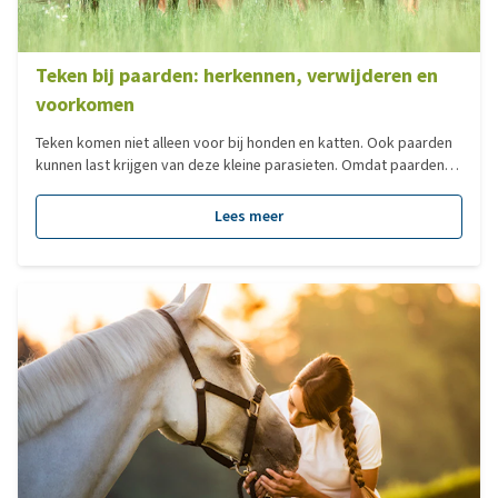
Teken bij paarden: herkennen, verwijderen en
voorkomen
Teken komen niet alleen voor bij honden en katten. Ook paarden
kunnen last krijgen van deze kleine parasieten. Omdat paarden
veel tijd doorbrengen in weilanden en natuurgebieden, hebben
teken daar volop kans om zich aan het dier vast te hechten. Het
Lees meer
is daarom belangrijk om te weten hoe teken bij paarden
voorkomen, wat er gebeurt tijdens een tekenbeet en hoe je een
teek veilig kunt verwijderen.