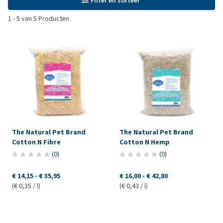
Filter en sorteer
1
-
5
van
5
Producten
The Natural Pet Brand
The Natural Pet Brand
Cotton N Fibre
Cotton N Hemp
(
0
)
(
0
)
€ 14,15
-
€ 35,95
€ 16,00
-
€ 42,80
(€ 0,35 / l)
(€ 0,43 / l)