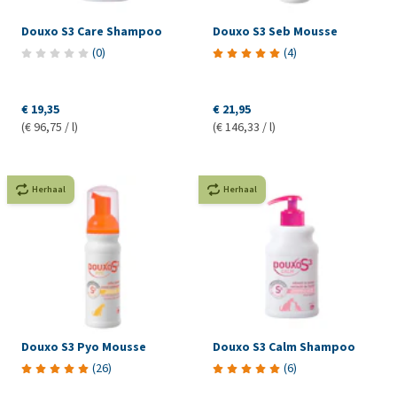
Douxo S3 Care Shampoo
Douxo S3 Seb Mousse
(
0
)
(
4
)
€ 19,35
€ 21,95
(€ 96,75 / l)
(€ 146,33 / l)
Herhaal
Herhaal
Douxo S3 Pyo Mousse
Douxo S3 Calm Shampoo
(
26
)
(
6
)