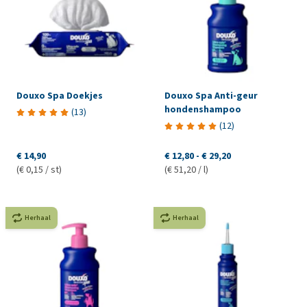
Douxo Spa Doekjes
Douxo Spa Anti-geur
hondenshampoo
(
13
)
(
12
)
€ 14,90
€ 12,80
-
€ 29,20
(€ 0,15 / st)
(€ 51,20 / l)
Herhaal
Herhaal