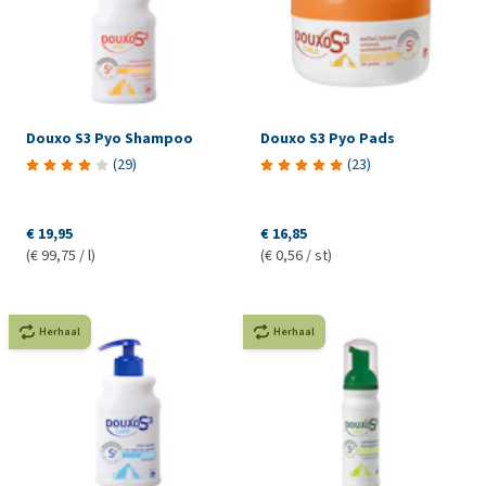
Douxo S3 Pyo Shampoo
Douxo S3 Pyo Pads
(
29
)
(
23
)
€ 19,95
€ 16,85
(€ 99,75 / l)
(€ 0,56 / st)
Herhaal
Herhaal