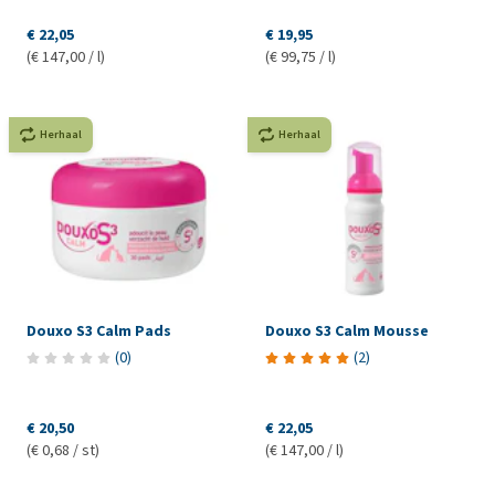
€ 22,05
€ 19,95
(€ 147,00 / l)
(€ 99,75 / l)
Herhaal
Herhaal
Douxo S3 Calm Pads
Douxo S3 Calm Mousse
(
0
)
(
2
)
€ 20,50
€ 22,05
(€ 0,68 / st)
(€ 147,00 / l)