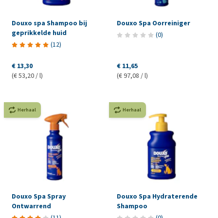
Douxo spa Shampoo bij
Douxo Spa Oorreiniger
geprikkelde huid
(
0
)
(
12
)
€ 13,30
€ 11,65
(€ 53,20 / l)
(€ 97,08 / l)
Herhaal
Herhaal
Douxo Spa Spray
Douxo Spa Hydraterende
Ontwarrend
Shampoo
(
11
)
(
0
)