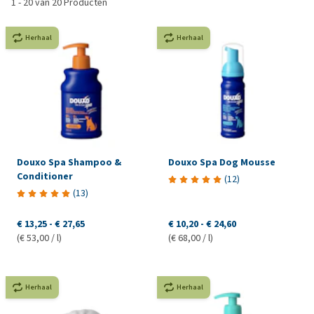
1
-
20
van
20
Producten
Herhaal
Herhaal
Douxo Spa Shampoo &
Douxo Spa Dog Mousse
Conditioner
(
12
)
(
13
)
€ 13,25
-
€ 27,65
€ 10,20
-
€ 24,60
(€ 53,00 / l)
(€ 68,00 / l)
Herhaal
Herhaal