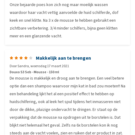
Onze bejaarde poes kon zich nog maar moeilijk wassen
waardoor haar vacht vettig aanvoelde de huid schilferde, dof
keek en snel klitte. Na 3 x de mousse te hebben gebruikt een
zichtbare verbetering. 3/4 minder schilfers, bijna geen klitten
meer en een glanzende vacht.
Makkelijk aan te brengen
Door
Sandra
,
woensdag 17 maart 2021
Douxo S3 Seb - Mousse - 150 ml
De mousse is makkelijk en droog aan te brengen. Een veel betere
optie dan een shampoo waarvoor mijn kat in bad zou moeten!! Na
een behandeling lijkt het al een positief effect te hebben op
huidschilfering, ook al leek het spul tijdens het inmasseren niet
door de dikke, pluizige ondervacht te dringen. Er staat op de
verpakking dat de mousse na opdrogen uit te borstelen is. Dat
blijkt niet helemaal het geval. Zelfs na 6x borstelen kon ik nog
steeds aan de vacht voelen, zien en ruiken dat er product in zat.