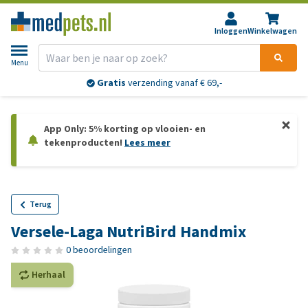
Inloggen
Winkelwagen
Menu
Gratis
verzending vanaf € 69,-
App Only: 5% korting op vlooien- en
tekenproducten!
Lees meer
Terug
Versele-Laga NutriBird Handmix
0 beoordelingen
Herhaal