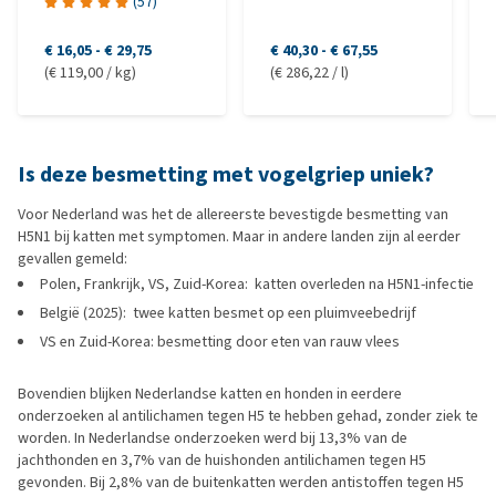
(
57
)
€ 16,05
-
€ 29,75
€ 40,30
-
€ 67,55
(€ 119,00 / kg)
(€ 286,22 / l)
Is deze besmetting met vogelgriep uniek?
Voor Nederland was het de allereerste bevestigde besmetting van
H5N1 bij katten met symptomen. Maar in andere landen zijn al eerder
gevallen gemeld:
Polen, Frankrijk, VS, Zuid-Korea: katten overleden na H5N1-infectie
België (2025): twee katten besmet op een pluimveebedrijf
VS en Zuid-Korea: besmetting door eten van rauw vlees
Bovendien blijken Nederlandse katten en honden in eerdere
onderzoeken al antilichamen tegen H5 te hebben gehad, zonder ziek te
worden. In Nederlandse onderzoeken werd bij 13,3% van de
jachthonden en 3,7% van de huishonden antilichamen tegen H5
gevonden. Bij 2,8% van de buitenkatten werden antistoffen tegen H5