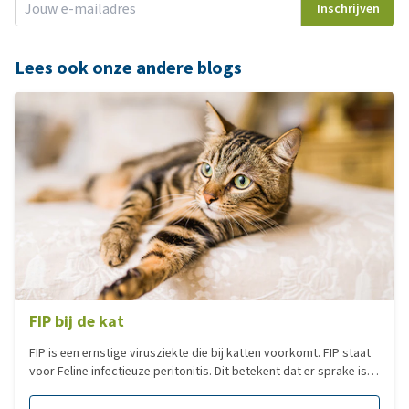
Inschrijven
Lees ook onze andere blogs
FIP bij de kat
FIP is een ernstige virusziekte die bij katten voorkomt. FIP staat
voor Feline infectieuze peritonitis. Dit betekent dat er sprake is
van een buikvliesontsteking. In deze blog zullen we alles
uitleggen rond de ziekte FIP bij de kat.