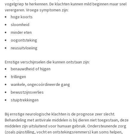
vogelgriep te herkennen. De klachten kunnen mild beginnen maar snel
verergeren. Vroege symptomen zijn:
hoge koorts
sloomheid
minder eten
oogontsteking
neusuitvloeiing
Ernstige verschijnselen die kunnen ontstaan zijn:
benauwdheid of hijgen
trillingen
wankele, ongecoördineerde gang
bewustzijnsverlies
stuiptrekkingen
Bij ernstige neurologische klachten is de prognose zeer slecht.
Behandeling met antivirale middelen is bij dieren niet toegestaan, deze
middelen zijn uitsluitend voor humaan gebruik. Ondersteunende zorg
(zoals pijnstilling, vocht en ontstekingsremmers) kan soms helpen,