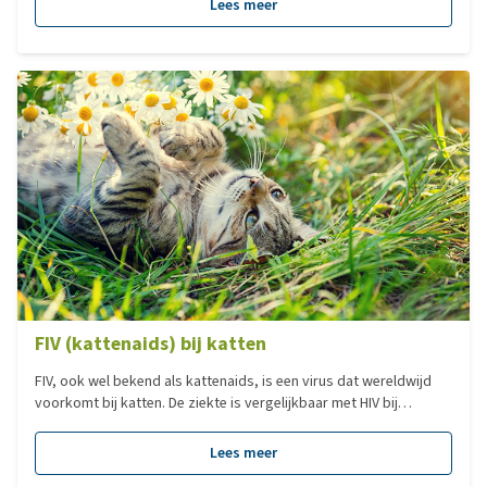
Lees meer
FIV (kattenaids) bij katten
FIV, ook wel bekend als kattenaids, is een virus dat wereldwijd
voorkomt bij katten. De ziekte is vergelijkbaar met HIV bij
mensen, maar niet besmettelijk voor mensen. Het virus is soort
specifiek, wat betekent dat het alleen katten kan besmetten.
Lees meer
Hoewel FIV een ernstige aandoening is, kunnen katten met de