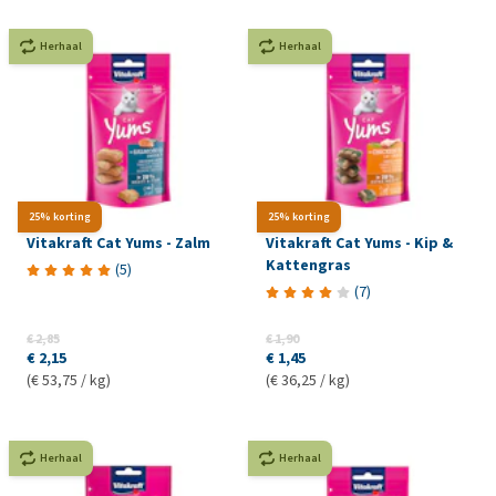
Herhaal
Herhaal
25% korting
25% korting
Vitakraft Cat Yums - Zalm
Vitakraft Cat Yums - Kip &
Kattengras
(
5
)
(
7
)
€ 2,85
€ 1,90
€ 2,15
€ 1,45
(€ 53,75 / kg)
(€ 36,25 / kg)
Herhaal
Herhaal