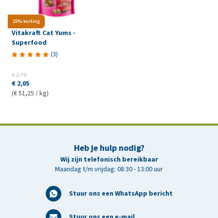
25% korting
Vitakraft Cat Yums -
Superfood
(
3
)
€ 2,70
€ 2,05
(€ 51,25 / kg)
Heb je hulp nodig?
Wij zijn telefonisch bereikbaar
Maandag t/m vrijdag: 08:30 - 13:00 uur
Stuur ons een WhatsApp bericht
Stuur ons een e-mail