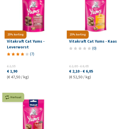
25% korting
25% korting
Vitakraft Cat Yums -
Vitakraft Cat Yums - Kaas
Leverworst
(
0
)
(
7
)
€ 2,55
€ 2,80
-
€ 8,05
€ 1,90
€ 2,10
-
€ 6,05
(€ 47,50 / kg)
(€ 52,50 / kg)
Herhaal