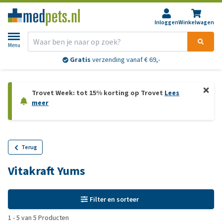
Inloggen
Winkelwagen
Menu
Gratis
verzending vanaf € 69,-
Trovet Week: tot 15% korting op Trovet
Lees
meer
Terug
Vitakraft Yums
Filter en sorteer
1
-
5
van
5
Producten