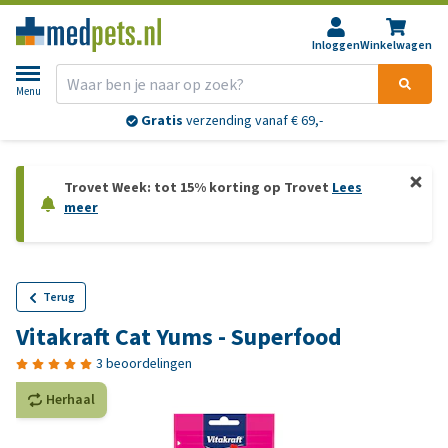
Inloggen
Winkelwagen
Menu
Gratis
verzending vanaf € 69,-
Trovet Week: tot 15% korting op Trovet
Lees
meer
Terug
Vitakraft Cat Yums - Superfood
3 beoordelingen
Herhaal