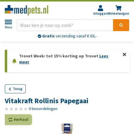
Inloggen
Winkelwagen
Menu
Gratis
verzending vanaf € 69,-
Trovet Week: tot 15% korting op Trovet
Lees
meer
Terug
Vitakraft Rollinis Papegaai
0 beoordelingen
Herhaal