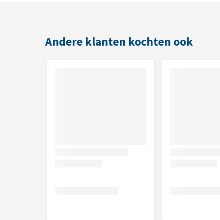
Inhoud
2 stuks - 112 gram
Andere klanten kochten ook
Samenstelling
Granen (spelt 1,5%), plantaardige bijproducten, vr
groente.
Toevoegingsmiddelen
vitamine A 6600 IE, vitamine D3 660 IE, kleurstoffe