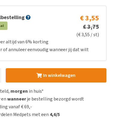
€ 3,55
bestelling
€ 3,75
aal
(€ 3,55 / st)
er altijd van 6% korting
r of annuleer eenvoudig wanneer jij dat wilt
In winkelwagen
steld,
morgen
in huis*
r
en
wanneer
je bestelling bezorgd wordt
ing vanaf € 69,-
rdelen Medpets met een
4,6/5