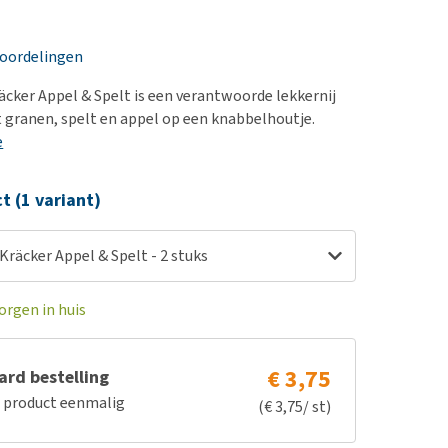
erproblemen
nd te zwaar wordt?
derdom en dementie
lp! Mijn hond plast in
eoordelingen
is. Wat nu?
ergewicht en conditie
kijk alles
räcker Appel & Spelt is een verantwoorde lekkernij
ieren, pezen en botten
 granen, spelt en appel op een knabbelhoutje.
uchtbaarheid
e
kijk alles
ct (1 variant)
 Kräcker Appel & Spelt - 2 stuks
orgen in huis
€ 3,75
rd bestelling
e product eenmalig
(€ 3,75/ st)