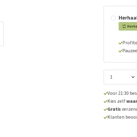
Herhaal
Herh
Profite
Pauzee
Voor 21:30 be
Kies zelf
waa
Gratis
verzend
Klanten beoo