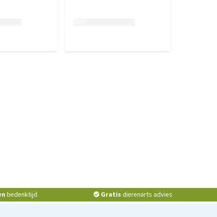
en
bedenktijd
Gratis
dierenarts advies