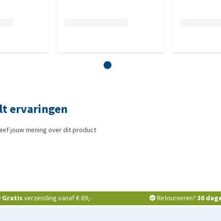
lt ervaringen
eef jouw mening over dit product
Gratis
verzending vanaf € 69,-
Retourneren?
30 dag