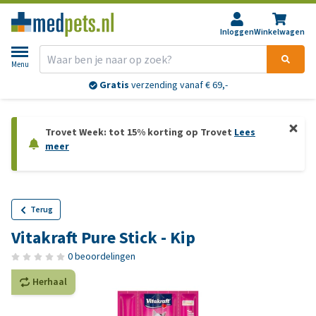
Inloggen
Winkelwagen
Menu
Gratis
verzending vanaf € 69,-
Trovet Week: tot 15% korting op Trovet
Lees
meer
Terug
Vitakraft Pure Stick - Kip
0 beoordelingen
Herhaal