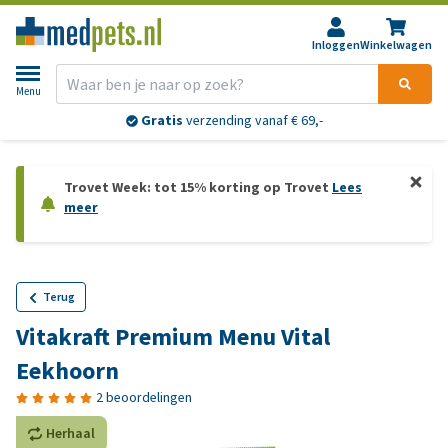
Inloggen
Winkelwagen
Menu
Gratis
verzending vanaf € 69,-
Trovet Week: tot 15% korting op Trovet
Lees
meer
Terug
Vitakraft Premium Menu Vital
Eekhoorn
2 beoordelingen
Herhaal