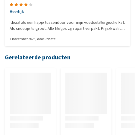
Heerlijk
Ideaal als een hapje tussendoor voor mijn voedselallergische kat.
Als snoepje te groot. Alle filetjes zijn apart verpakt. Prijs/kwaliteit
verhouding 4 sterren. Vooral omdat er niets amders is te snacken
1 november 2023
, door
Renate
voor mijn kater
Gerelateerde producten