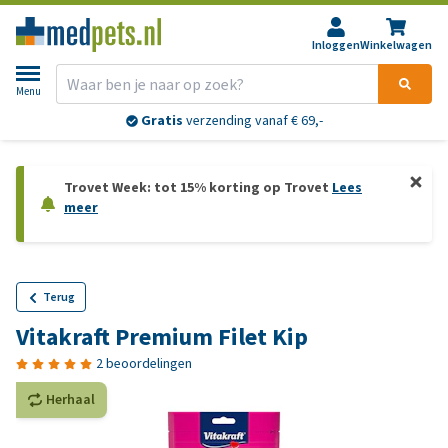
Inloggen
Winkelwagen
Menu
Gratis
verzending vanaf € 69,-
Trovet Week: tot 15% korting op Trovet
Lees
meer
Terug
Vitakraft Premium Filet Kip
2 beoordelingen
Herhaal