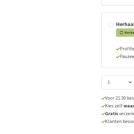
Herhaal
Herh
Profite
Pauzee
Voor 21:30 be
Kies zelf
waa
Gratis
verzend
Klanten beoo