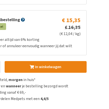
€ 15,35
bestelling
€ 16,35
aal
(€ 12,04 / kg)
er altijd van 6% korting
r of annuleer eenvoudig wanneer jij dat wilt
In winkelwagen
steld,
morgen
in huis*
r
en
wanneer
je bestelling bezorgd wordt
ing vanaf € 69,-
rdelen Medpets met een
4,6/5