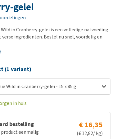
erproblemen
nd te zwaar wordt?
ry-gelei
derdom en dementie
lp! Mijn hond plast in
eoordelingen
is. Wat nu?
ergewicht en conditie
kijk alles
 Wild in Cranberry-gelei is een volledige natvoeding
ieren, pezen en botten
 verse ingrediënten. Bestel nu snel, voordelig en
uchtbaarheid
e
kijk alles
ct (1 variant)
Vitakraft Poésie Wild in Cranberry-gelei - 15 x 85 g
orgen in huis
€ 16,35
rd bestelling
e product eenmalig
(€ 12,82/ kg)