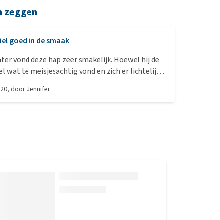
n zeggen
iel goed in de smaak
ater vond deze hap zeer smakelijk. Hoewel hij de
l wat te meisjesachtig vond en zich er lichtelijk
geeft hij toch 5 sterren. Het ruikt heerlijk (i.t.t.
020
, door
Jennifer
an de bekende merken), ik zou het bijna zelf gaan