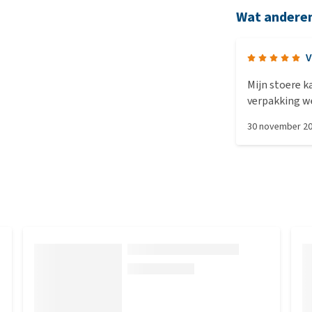
Wat andere
V
Mijn stoere k
verpakking we
voor schaamt, 
30 november 2
het natvoer v
proberen.