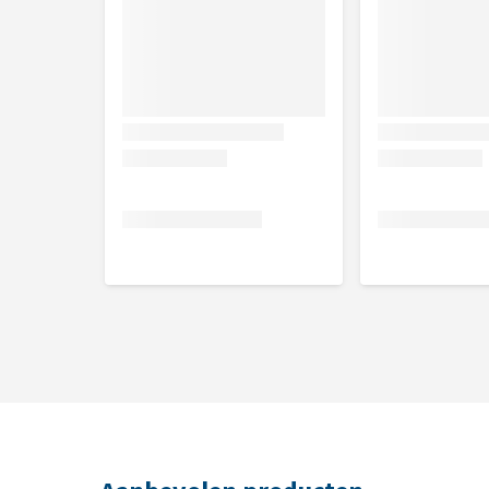
Toevoegingsmiddelen
Vitamine D3 250 i.E., ijzer 15,0 mg, koper 1,0 mg, m