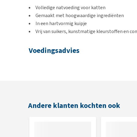
Volledige natvoeding voor katten
Gemaakt met hoogwaardige ingrediënten
In een hartvormig kuipje
Vrij van suikers, kunstmatige kleurstoffen en c
Voedingsadvies
Een kat van ongeveer 4 kg maximaal 2-3 kuipjes nat
richtlijnen zijn afhankelijk van activiteit, leeftijd 
Inhoud
15 x 85 g
Andere klanten kochten ook
Samenstelling
Vlees en dierlijke bijproducten (5% wild), mineralen