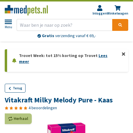
Inloggen
Winkelwagen
Menu
Gratis
verzending vanaf € 69,-
Trovet Week: tot 15% korting op Trovet
Lees
meer
Terug
Vitakraft Milky Melody Pure - Kaas
4 beoordelingen
Herhaal