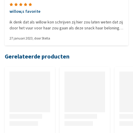
willow,s favorite
ik denk dat als willow kon schrijven zij hier zou laten weten dat zij
door het vuur voor haar zou gaan als deze snack haar beloning
zou zijn :) het lijkt wel of ze het pakje herkent want zolang ik het
27 januari 2023
, door
Stella
in m,n hand heb blijft ze me trouw aanstaren
Gerelateerde producten