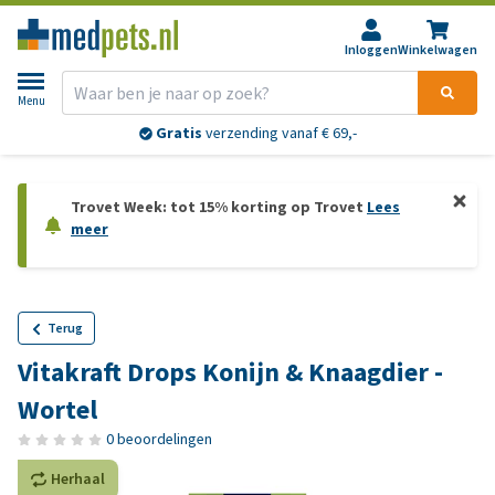
Inloggen
Winkelwagen
Menu
Gratis
verzending vanaf € 69,-
Trovet Week: tot 15% korting op Trovet
Lees
meer
Terug
Vitakraft Drops Konijn & Knaagdier -
Wortel
0 beoordelingen
Herhaal