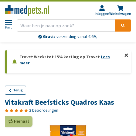
Inloggen
Winkelwagen
Menu
Gratis
verzending vanaf € 69,-
Trovet Week: tot 15% korting op Trovet
Lees
meer
Terug
Vitakraft Beefsticks Quadros Kaas
2 beoordelingen
Herhaal