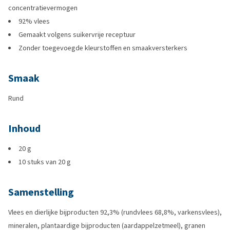
concentratievermogen
92% vlees
Gemaakt volgens suikervrije receptuur
Zonder toegevoegde kleurstoffen en smaakversterkers
Smaak
Rund
Inhoud
20 g
10 stuks van 20 g
Samenstelling
Vlees en dierlijke bijproducten 92,3% (rundvlees 68,8%, varkensvlees),
mineralen, plantaardige bijproducten (aardappelzetmeel), granen