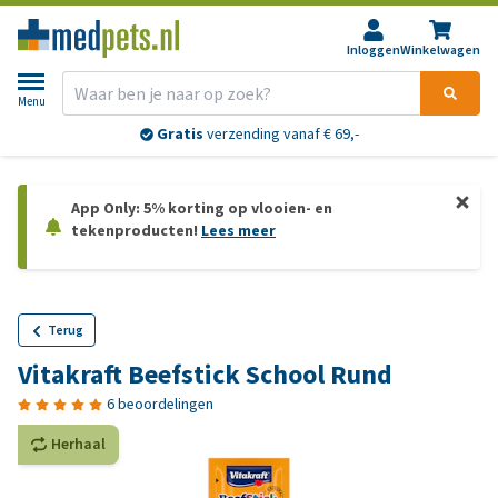
Inloggen
Winkelwagen
Menu
Gratis
verzending vanaf € 69,-
App Only: 5% korting op vlooien- en
tekenproducten!
Lees meer
Terug
Vitakraft Beefstick School Rund
6 beoordelingen
Herhaal