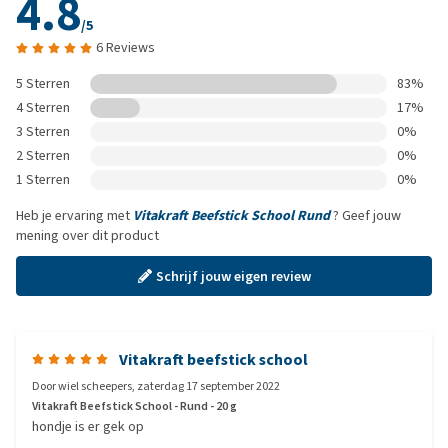
4.8
/5
6 Reviews
5 Sterren
83%
4 Sterren
17%
3 Sterren
0%
2 Sterren
0%
1 Sterren
0%
Heb je ervaring met
Vitakraft Beefstick School Rund
? Geef jouw
mening over dit product
Schrijf jouw eigen review
Vitakraft beefstick school
Door
wiel scheepers
,
zaterdag 17 september 2022
Vitakraft Beefstick School - Rund - 20 g
hondje is er gek op