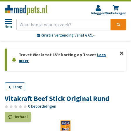
Inloggen
Winkelwagen
Menu
Gratis
verzending vanaf € 69,-
Trovet Week: tot 15% korting op Trovet
Lees
meer
Terug
Vitakraft Beef Stick Original Rund
0 beoordelingen
Herhaal