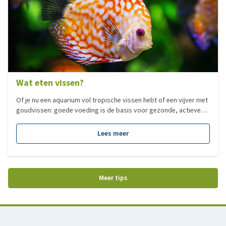
Wat eten vissen?
Of je nu een aquarium vol tropische vissen hebt of een vijver met
goudvissen: goede voeding is de basis voor gezonde, actieve
vissen. Maar wat eten vissen nu eigenlijk? Het antwoord is minder
eenvoudig dan je misschien denkt, want niet elke vis eet
Lees meer
hetzelfde. In deze blog leggen we uit welke soorten voeding er
zijn en waar je rekening mee kunt houden.
Meer tips