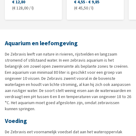
€ 12,80
€ 4,55
-
€ 9,85
(€ 128,00 / l)
(€ 45,50 / l)
Aquarium en leefomgeving
De Zebravis leeft van nature in rivieren, rijstvelden en langzaam
stromend of stilstaand water. In een zebravis aquarium is het
belangrijk om zowel open zwemruimte als beplante zones te creëren.
Een aquarium van minimaal 80 liter is geschikt voor een groep van
ongeveer 10 vissen. De Zebravis zwemt vooral in de bovenste
waterlagen en houdt van lichte stroming, al kan hij zich ook aanpassen
aan rustiger water. De soort stelt weinig eisen aan de waterwaarden en
verdraagt een pH tussen 6 en 8 en temperaturen van ongeveer 18 to 26
°C. Het aquarium moet goed afgesloten zijn, omdat zebravissen
kunnen springen.
Voeding
De Zebravis eet voornamelijk voedsel dat aan het wateroppervlak