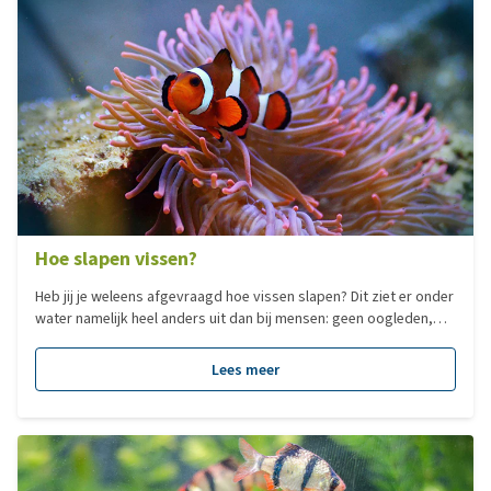
Hoe slapen vissen?
Heb jij je weleens afgevraagd hoe vissen slapen? Dit ziet er onder
water namelijk heel anders uit dan bij mensen: geen oogleden,
geen kussen en geen vast dag-nachtritme. Toch hebben ook
vissen rust nodig. In deze blog ontdek je hoe vissen slapen, waar
Lees meer
ze dat doen en waarom rust zo belangrijk is voor hun welzijn.