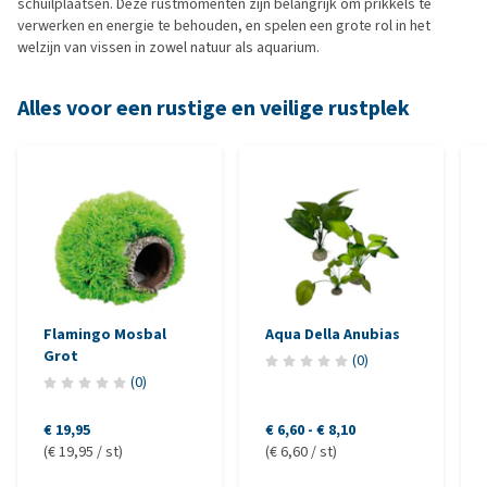
schuilplaatsen. Deze rustmomenten zijn belangrijk om prikkels te
verwerken en energie te behouden, en spelen een grote rol in het
welzijn van vissen in zowel natuur als aquarium.
Alles voor een rustige en veilige rustplek
Flamingo Mosbal
Aqua Della Anubias
Grot
(
0
)
(
0
)
€ 19,95
€ 6,60
-
€ 8,10
(€ 19,95 / st)
(€ 6,60 / st)