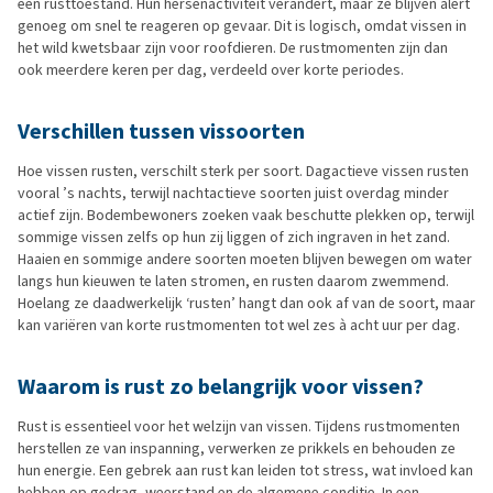
een rusttoestand. Hun hersenactiviteit verandert, maar ze blijven alert
genoeg om snel te reageren op gevaar. Dit is logisch, omdat vissen in
het wild kwetsbaar zijn voor roofdieren. De rustmomenten zijn dan
ook meerdere keren per dag, verdeeld over korte periodes.
Verschillen tussen vissoorten
Hoe vissen rusten, verschilt sterk per soort. Dagactieve vissen rusten
vooral ’s nachts, terwijl nachtactieve soorten juist overdag minder
actief zijn. Bodembewoners zoeken vaak beschutte plekken op, terwijl
sommige vissen zelfs op hun zij liggen of zich ingraven in het zand.
Haaien en sommige andere soorten moeten blijven bewegen om water
langs hun kieuwen te laten stromen, en rusten daarom zwemmend.
Hoelang ze daadwerkelijk ‘rusten’ hangt dan ook af van de soort, maar
kan variëren van korte rustmomenten tot wel zes à acht uur per dag.
Waarom is rust zo belangrijk voor vissen?
Rust is essentieel voor het welzijn van vissen. Tijdens rustmomenten
herstellen ze van inspanning, verwerken ze prikkels en behouden ze
hun energie. Een gebrek aan rust kan leiden tot stress, wat invloed kan
hebben op gedrag, weerstand en de algemene conditie. In een