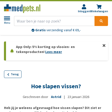
Inloggen
Winkelwagen
Menu
Gratis
verzending vanaf € 69,-
App Only: 5% korting op vlooien- en
tekenproducten!
Lees meer
Terug
Hoe slapen vissen?
Geschreven door
Astrid
|
23 januari 2026
Heb jij je weleens afgevraagd hoe vissen slapen? Dit ziet er