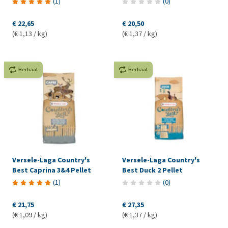
(
1
)
(
0
)
€ 22,65
€ 20,50
(€ 1,13 / kg)
(€ 1,37 / kg)
Herhaal
Herhaal
Versele-Laga Country's
Versele-Laga Country's
Best Caprina 3&4 Pellet
Best Duck 2 Pellet
(
1
)
(
0
)
€ 21,75
€ 27,35
(€ 1,09 / kg)
(€ 1,37 / kg)