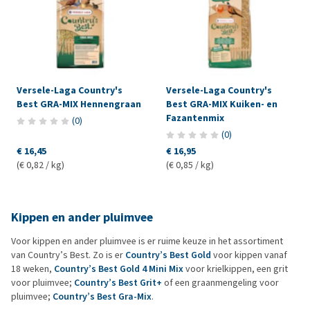
Versele-Laga Country's
Versele-Laga Country's
Best GRA-MIX Hennengraan
Best GRA-MIX Kuiken- en
Fazantenmix
(
0
)
(
0
)
€ 16,45
€ 16,95
(€ 0,82 / kg)
(€ 0,85 / kg)
Kippen en ander pluimvee
Voor kippen en ander pluimvee is er ruime keuze in het assortiment
van Country’s Best. Zo is er
Country’s Best Gold
voor kippen vanaf
18 weken,
Country’s Best Gold 4 Mini Mix
voor krielkippen, een grit
voor pluimvee;
Country’s Best Grit+
of een graanmengeling voor
pluimvee;
Country’s Best Gra-Mix
.