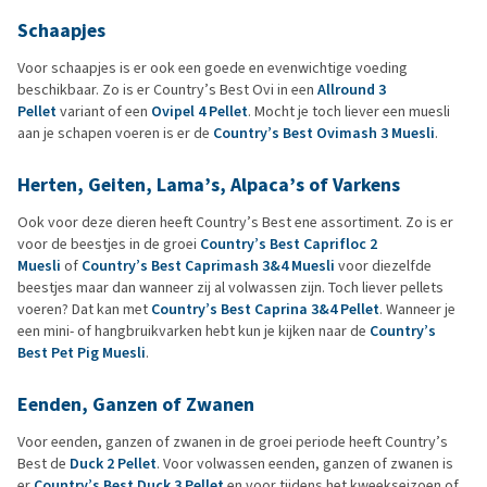
Schaapjes
Voor schaapjes is er ook een goede en evenwichtige voeding
beschikbaar. Zo is er Country’s Best Ovi in een
Allround 3
Pellet
variant of een
Ovipel 4 Pellet
. Mocht je toch liever een muesli
aan je schapen voeren is er de
Country’s Best Ovimash 3 Muesli
.
Herten, Geiten, Lama’s, Alpaca’s of Varkens
Ook voor deze dieren heeft Country’s Best ene assortiment. Zo is er
voor de beestjes in de groei
Country’s Best Caprifloc 2
Muesli
of
Country’s Best Caprimash 3&4 Muesli
voor diezelfde
beestjes maar dan wanneer zij al volwassen zijn. Toch liever pellets
voeren? Dat kan met
Country’s Best Caprina 3&4 Pellet
. Wanneer je
een mini- of hangbruikvarken hebt kun je kijken naar de
Country’s
Best Pet Pig Muesli
.
Eenden, Ganzen of Zwanen
Voor eenden, ganzen of zwanen in de groei periode heeft Country’s
Best de
Duck 2 Pellet
. Voor volwassen eenden, ganzen of zwanen is
er
Country’s Best Duck 3 Pellet
en voor tijdens het kweekseizoen of