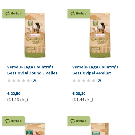
Herhaal
Herhaal
Versele-Laga Country's
Versele-Laga Country's
Best Ovi Allround 3 Pellet
Best Ovipel 4 Pellet
(
0
)
(
0
)
€ 22,50
€ 28,80
(€ 1,13 / kg)
(€ 1,44 / kg)
Herhaal
Herhaal