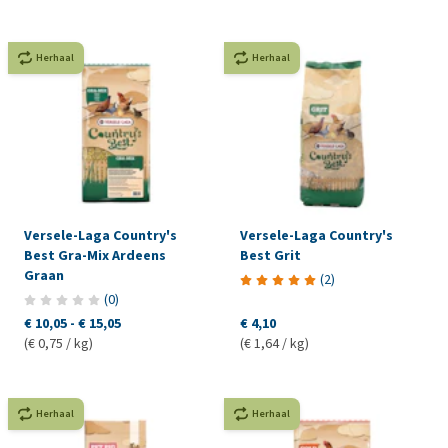
Herhaal
Herhaal
Versele-Laga Country's
Versele-Laga Country's
Best Gra-Mix Ardeens
Best Grit
Graan
(
2
)
(
0
)
€ 10,05
-
€ 15,05
€ 4,10
(€ 0,75 / kg)
(€ 1,64 / kg)
Herhaal
Herhaal