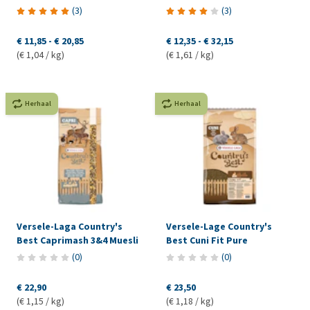
(
3
)
(
3
)
€ 11,85
-
€ 20,85
€ 12,35
-
€ 32,15
(€ 1,04 / kg)
(€ 1,61 / kg)
Herhaal
Herhaal
Versele-Laga Country's
Versele-Lage Country's
Best Caprimash 3&4 Muesli
Best Cuni Fit Pure
(
0
)
(
0
)
€ 22,90
€ 23,50
(€ 1,15 / kg)
(€ 1,18 / kg)