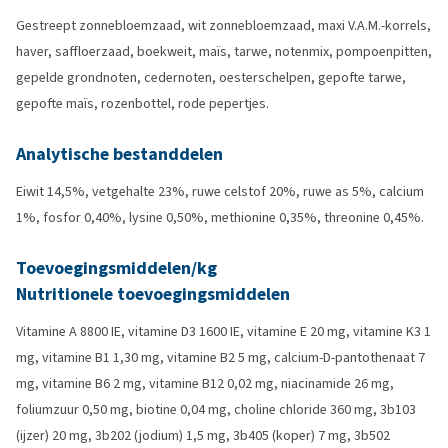
Gestreept zonnebloemzaad, wit zonnebloemzaad, maxi V.A.M.-korrels,
haver, saffloerzaad, boekweit, maïs, tarwe, notenmix, pompoenpitten,
gepelde grondnoten, cedernoten, oesterschelpen, gepofte tarwe,
gepofte maïs, rozenbottel, rode pepertjes.
Analytische bestanddelen
Eiwit 14,5%, vetgehalte 23%, ruwe celstof 20%, ruwe as 5%, calcium
1%, fosfor 0,40%, lysine 0,50%, methionine 0,35%, threonine 0,45%.
Toevoegingsmiddelen/kg
Nutritionele toevoegingsmiddelen
Vitamine A 8800 IE, vitamine D3 1600 IE, vitamine E 20 mg, vitamine K3 1
mg, vitamine B1 1,30 mg, vitamine B2 5 mg, calcium-D-pantothenaat 7
mg, vitamine B6 2 mg, vitamine B12 0,02 mg, niacinamide 26 mg,
foliumzuur 0,50 mg, biotine 0,04 mg, choline chloride 360 mg, 3b103
(ijzer) 20 mg, 3b202 (jodium) 1,5 mg, 3b405 (koper) 7 mg, 3b502