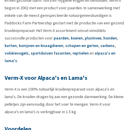
en een gezonde darm -flora en -hygiëne krijgen én behouden. Verm-X
begon in 2002 met een product voor paarden. In samenwerking met
enkele van de meest gerespecteerde natuurgeneeskundigen is
Paddocks Farm Partnership gestart met de productie van een gezond
kruidenpreparaat. Het Verm-X assortiment omvat inmiddels
succesvolle producten voor
paarden
,
koeien
,
pluimvee
,
honden
,
katten
,
konijnen en knaagdieren
,
schapen en geiten
,
varkens
,
volièrevogels
,
sportduiven
fazanten
,
reptielen
en
alpaca's en
lama's
.
Verm-X voor Alpaca's en Lama's
Verm-X is een 100% natuurlijk kruidenpreparaat voor alpaca's en
lama's. De kruiden dragen bij aan een gezonde darmwerking. De kleine
pelletjes zijn eenvoudig door het voer te mengen. Verm-X voor
alpaca's en lama's is verkrijgbaar in 1.5 kg.
Voordelen