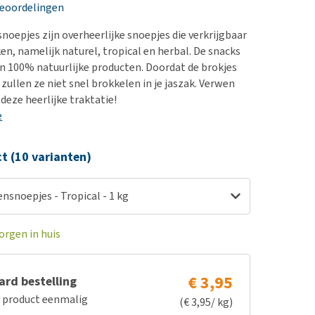
erproblemen
nd te zwaar wordt?
beoordelingen
derdom en dementie
lp! Mijn hond plast in
noepjes zijn overheerlijke snoepjes die verkrijgbaar
is. Wat nu?
ergewicht en conditie
ken, namelijk naturel, tropical en herbal. De snacks
kijk alles
n 100% natuurlijke producten. Doordat de brokjes
ieren, pezen en botten
, zullen ze niet snel brokkelen in je jaszak. Verwen
uchtbaarheid
deze heerlijke traktatie!
e
kijk alles
ct (10 varianten)
ensnoepjes - Tropical - 1 kg
orgen in huis
€ 3,95
rd bestelling
e product eenmalig
(€ 3,95/ kg)