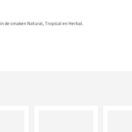
in de smaken Natural, Tropical en Herbal.
arwegries. haverschilpellets. speltdoppellets. gerst.
. krijt. lijnzaad. zout.
npulp. moutkiempellets. speltdoppellets. haverschilpellets.
 haver. zonnepitschroot. krijt.
npulp, moutkiempellets, speltdoppellets, haverschilpellets,
%, haver, zonnepitschroot, krijt.