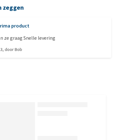
n zeggen
rima product
Paarden lusten ze graag Snelle levering
23
, door
Bob