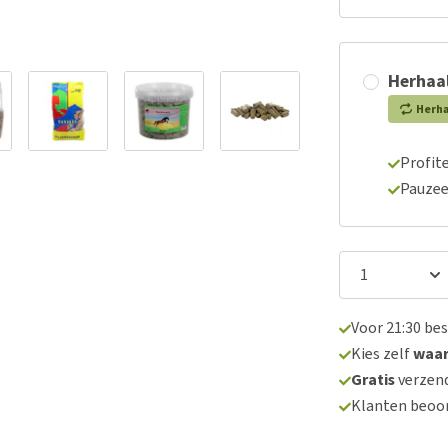
Herhaal
Herh
Profite
Pauzee
Voor 21:30 be
Kies zelf
waa
Gratis
verzend
Klanten beoo