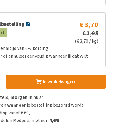
€ 3,70
bestelling
€ 3,95
aal
(€ 3,70 / kg)
er altijd van 6% korting
r of annuleer eenvoudig wanneer jij dat wilt
In winkelwagen
steld,
morgen
in huis*
r
en
wanneer
je bestelling bezorgd wordt
ing vanaf € 69,-
rdelen Medpets met een
4,6/5