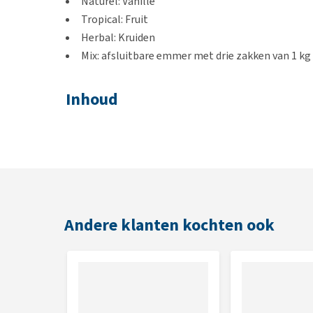
Naturel: Vanille
Tropical: Fruit
Herbal: Kruiden
Mix: afsluitbare emmer met drie zakken van 1 kg 
Inhoud
330 gram, 1 en 3 kilo
Samenstelling
Herbal:
Tarwe EEG. grasbrokken. mais. bietenpulp. t
melasse (riet). aardappelzetmeel. premix kruiden 2.5%
Andere klanten kochten ook
Tropical:
Tarwe EEG. mais. tarwegries. gerst. biete
melasse (riet). aardappelzetmeel. premix fruit 2.5%.
Naturel:
Tarwe EEG, mais, tarwegries, gerst, biete
melasse (riet), aardappelzetmeel, premix vanille 2,5