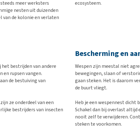
r steeds meer werksters
ecosysteem.
mmige nesten uit duizenden
l van de kolonie en verlaten
Bescherming en aa
j het bestrijden van andere
Wespen zijn meestal niet agres
n en rupsen vangen.
bewegingen, slaan of verstor
aan de bestuiving van
gaan steken. Het is daarom ve
de buurt vliegt.
zijn ze onderdeel van een
Heb je een wespennest dicht b
rlijke bestrijders van insecten
Schakel dan bij overlast altijd
nooit zelf te verwijderen. Co
steken te voorkomen.