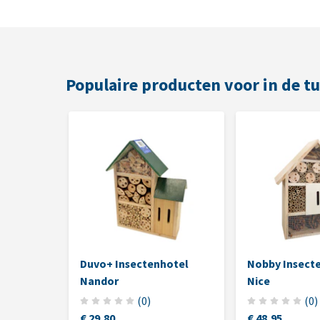
Populaire producten voor in de tu
Duvo+ Insectenhotel
Nobby Insect
Nandor
Nice
(
0
)
(
0
)
€ 29,80
€ 48,95