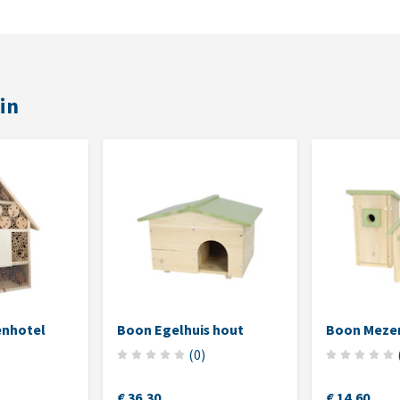
in
enhotel
Boon Egelhuis hout
Boon Meze
(
0
)
€ 36,30
€ 14,60