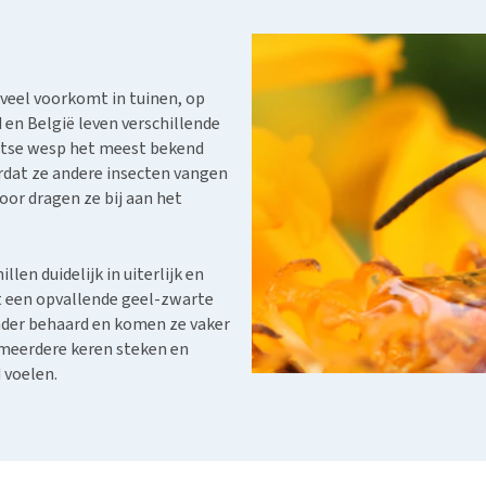
Bench
Nierproblemen
BARF
Ni
ho
er
Voer- en drinkbakken
Ouderdom en dementie
Puppy apotheek
Ou
He
nvoer
hu
Op reis en onderweg
Overgewicht en conditie
Vuurwerkangst
Ov
r
 veel voorkomt in tuinen, op
Be
Bekijk alles
Bekijk alles
Puppy benodigdheden
Sp
d en België leven verschillende
Bekijk alles
itse wesp het meest bekend
Vr
ordat ze andere insecten vangen
Be
oor dragen ze bij aan het
en duidelijk in uiterlijk en
t een opvallende geel-zwarte
inder behaard en komen ze vaker
 meerdere keren steken en
 voelen.