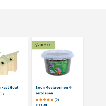
Herhaal
nkast Hout
Boon Meelwormen 4-
seizoenen
(
0
)
(
2
)
€ 12,65