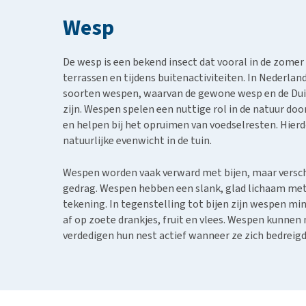
BARF
Hypoallergeen vo
Wesp
Puppy apotheek
Biologisch honde
Vuurwerkangst
Vegan hondenvoe
De wesp is een bekend insect dat vooral in de zomer
Bekijk alles
Snacks
terrassen en tijdens buitenactiviteiten. In Nederlan
soorten wespen, waarvan de gewone wesp en de Du
Bekijk alles
zijn. Wespen spelen een nuttige rol in de natuur do
en helpen bij het opruimen van voedselresten. Hierd
natuurlijke evenwicht in de tuin.
Wespen worden vaak verward met bijen, maar verschill
gedrag. Wespen hebben een slank, glad lichaam me
tekening. In tegenstelling tot bijen zijn wespen m
af op zoete drankjes, fruit en vlees. Wespen kunnen
verdedigen hun nest actief wanneer ze zich bedreigd