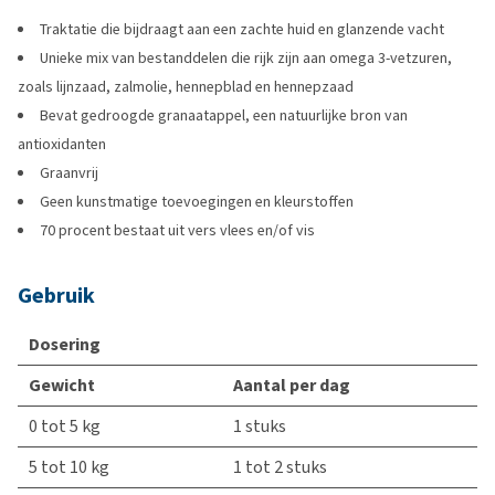
Traktatie die bijdraagt aan een zachte huid en glanzende vacht
Unieke mix van bestanddelen die rijk zijn aan omega 3-vetzuren,
zoals lijnzaad, zalmolie, hennepblad en hennepzaad
Bevat gedroogde granaatappel, een natuurlijke bron van
antioxidanten
Graanvrij
Geen kunstmatige toevoegingen en kleurstoffen
70 procent bestaat uit vers vlees en/of vis
Gebruik
Dosering
Gewicht
Aantal per dag
0 tot 5 kg
1 stuks
5 tot 10 kg
1 tot 2 stuks