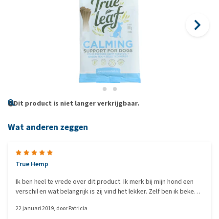
Dit product is niet langer verkrijgbaar.
Wat anderen zeggen
True Hemp
Ik ben heel te vrede over dit product. Ik merk bij mijn hond een
verschil en wat belangrijk is zij vind het lekker. Zelf ben ik bekend
met hemp dus een opbouw is wel aan te raden. Ben begonnen
22 januari 2019
, door
Patricia
met eerst een halve stick 4 dagen, 2 halve 4 dagen, en 1 hele in 1