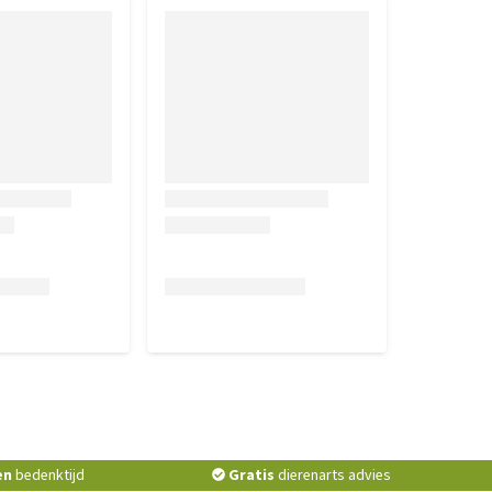
en
bedenktijd
Gratis
dierenarts advies