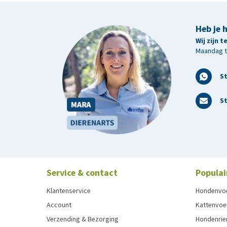
Vitamine A15000 IE, vitamine D31000 IE, vitamine E
linolzuur 3,9%, ammoniumchloride 0,85%.
Heb je 
Wij zijn 
Snacks
Maandag t/
TROVET Hypoallergenic LRD (Lamb) Kat is te com
S
tijdens de eliminatiefase.
St
Service & contact
Populai
Klantenservice
Hondenvo
Account
Kattenvoe
Verzending & Bezorging
Hondenrie