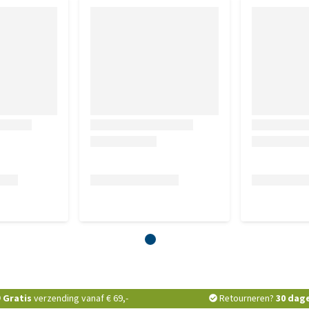
lever (hydrolisaat), vitaminen en sporenelementen, visolie,
e celstof 1,5%, vocht 8,0%, overige koolhydraten 39,0%,
 0,55%, kalium (K) 0,50%, magnesium (Mg) 0,06%.
Gratis
verzending vanaf € 69,-
Retourneren?
30 dag