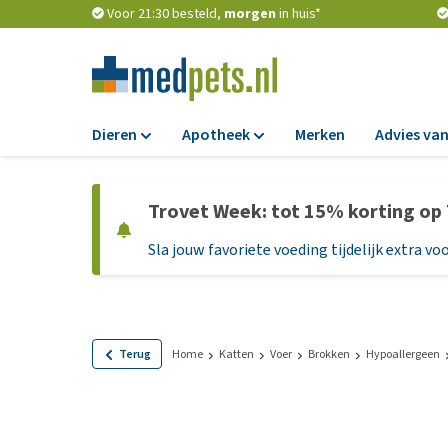
Voor 21:30 besteld,
morgen
in huis*
Dieren
Apotheek
Merken
Advies van
Voer
Apotheek
Trovet Week: tot 15% korting op
Hondenbrokken
Vlooien en teken
Sla jouw favoriete voeding tijdelijk extra voo
Natvoer
Ontworming
Dieetvoer
Medicijnen en
supplementen
Standaardvoer
Probiotica en we
Graanvrij honden
Terug
Home
Katten
Voer
Brokken
Hypoallergeen
Vitamines en min
Puppyvoer en sna
Medische benodi
Glutenvrij honden