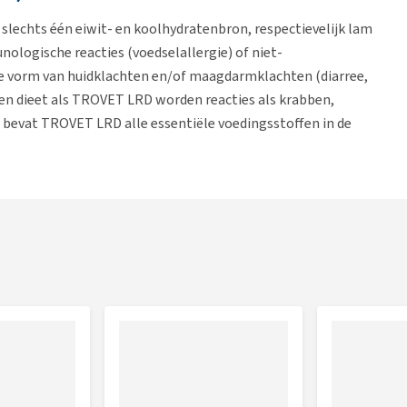
 slechts één eiwit- en koolhydratenbron, respectievelijk lam
ologische reacties (voedselallergie) of niet-
de vorm van huidklachten en/of maagdarmklachten (diarree,
en dieet als TROVET LRD worden reacties als krabben,
 bevat TROVET LRD alle essentiële voedingsstoffen in de
ikvoeding
.