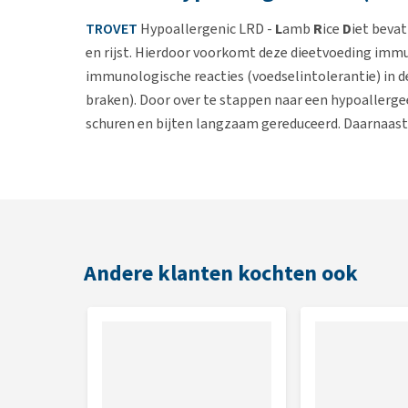
TROVET
Hypoallergenic LRD -
L
amb
R
ice
D
iet bevat
en rijst. Hierdoor voorkomt deze dieetvoeding immun
immunologische reacties (voedselintolerantie) in 
braken). Door over te stappen naar een hypoallerge
schuren en bijten langzaam gereduceerd. Daarnaast
optimale hoeveelheden. Ook verkrijgbaar in LRD
bl
Indicaties
Voedselallergie
Voedselintolerantie
Andere klanten kochten ook
Recidiverende struvietvorming
Contra-indicaties natvoer
Overgevoeligheid voor dierlijk eiwit van lam