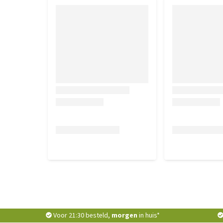
Lengte: 11 mm
Inhoud
2,5 kg
Samenstelling
Rijst, lamsmeel, rijsteiwit, pluimveevet, gevogelte
gist, natriumchloride.
Analytische bestanddelen
Eiwit27,0%, vet 16,0%, anorganische stof 8,5%, ruw
calcium (Ca) 1,70%, fosfor (P) 1,20%, natrium (Na)
Toevoegingsmiddelen per kg
Voor 21:30 besteld,
morgen
in huis*