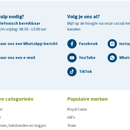
200 mg, vitamine C200 mg, zink (Zn) 85 mg, taurine 1800 mg,
hulp nodig?
Volg je ons al?
telefonisch bereikbaar
Blijf op de hoogte via onze social m
m vrijdag: 08:30 - 13:00 uur
kanalen
bineren met
Multi Purpose Treats (Vis)
.
Let op!:
Dit geldt niet
tuur ons een WhatsApp bericht
Facebook
Inst
uur ons een e-mail
YouTube
What
TikTok
re categorieën
Populaire merken
er
Royal Canin
r
Hill's
men, halsbanden en tuigjes
Trixie