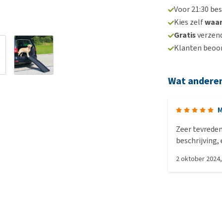
Voor 21:30 be
Kies zelf
waa
Gratis
verzend
Klanten beoo
Wat andere
M
Zeer tevreden
beschrijving,
2 oktober 2024