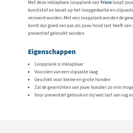
Met deze inklapbare loopplank van
Trixie
loopt jouw
kunststof en bevat op het loopgedeelte en slipvaste
vervoerd worden. Met een loopplank worden de gewr
komt dus goed van pas als jouw hond last heeft van 
preventief gebruikt worden.
Eigenschappen
Loopplank is inklapbaar
Voorzien van een slipvaste laag
Geschikt voor kleine en grote honden
Zal de gewrichten van jouw huisdier zo min moge
Voor preventief gebruik en bij veel last van rug
Makkelijk schoon te maken
Gewicht van loopplank: 4,5 kg
Tot maximaal 90 kg