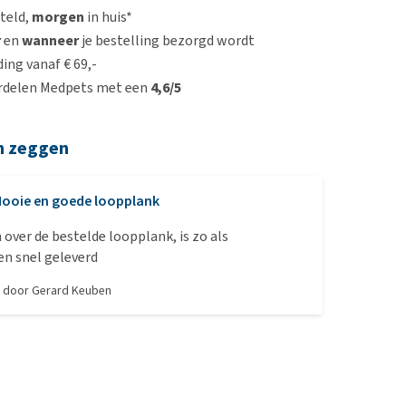
steld,
morgen
in huis*
r
en
wanneer
je bestelling bezorgd wordt
ing vanaf € 69,-
rdelen Medpets met een
4,6/5
n zeggen
ooie en goede loopplank
 over de bestelde loopplank, is zo als
 en snel geleverd
, door
Gerard Keuben