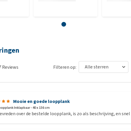
ringen
7
Reviews
Filteren op:
Mooie en goede loopplank
oopplank Inklapbaar - 40 x 156 cm
evreden over de bestelde loopplank, is zo als beschrijving, en snel