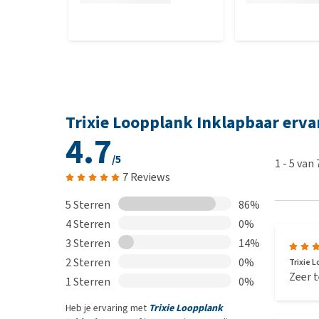
Trixie Loopplank Inklapbaar erva
4.7
/5
1
-
5
van
7 Reviews
5 Sterren
86%
4 Sterren
0%
3 Sterren
14%
2 Sterren
0%
Trixie L
Zeer t
1 Sterren
0%
Heb je ervaring met
Trixie Loopplank