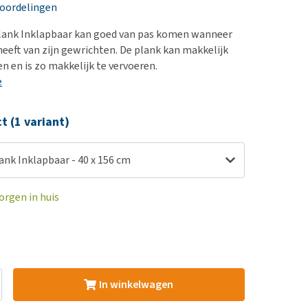
erproblemen
nd te zwaar wordt?
eoordelingen
derdom en dementie
lp! Mijn hond plast in
plank Inklapbaar kan goed van pas komen wanneer
is. Wat nu?
ergewicht en conditie
heeft van zijn gewrichten. De plank kan makkelijk
kijk alles
n en is zo makkelijk te vervoeren.
ieren, pezen en botten
e
uchtbaarheid
kijk alles
ct (1 variant)
ank Inklapbaar - 40 x 156 cm
orgen in huis
In winkelwagen