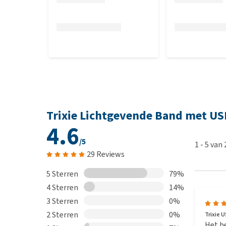
Trixie Lichtgevende Band met US
4.6
/5
1
-
5
van
29 Reviews
5 Sterren
79%
4 Sterren
14%
3 Sterren
0%
2 Sterren
0%
Trixie U
Het be