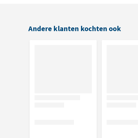
L / XL: 70 cm x 30 mm
Inhoud
Andere klanten kochten ook
1 Trixie Lichtgevende Band met USB kabel.
Dit product bevat batterijen. Lees
hier
hoe we bij
verantwoord batterijgebruik.