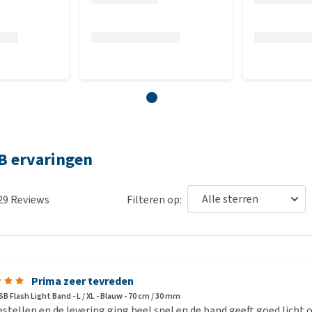
B ervaringen
29
Reviews
Filteren op:
Prima zeer tevreden
SB Flash Light Band - L / XL - Blauw - 70 cm / 30 mm
stellen en de levering ging heel snel en de band geeft goed licht 