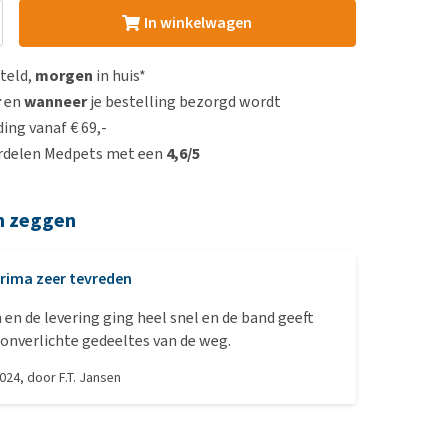
In winkelwagen
steld,
morgen
in huis*
r
en
wanneer
je bestelling bezorgd wordt
ing vanaf € 69,-
rdelen Medpets met een
4,6/5
n zeggen
rima zeer tevreden
 ging heel snel en de band geeft
 onverlichte gedeeltes van de weg.
2024
, door
F.T. Jansen