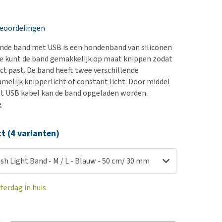
erproblemen
nd te zwaar wordt?
derdom en dementie
lp! Mijn hond plast in
beoordelingen
is. Wat nu?
ergewicht en conditie
kijk alles
ende band met USB is een hondenband van siliconen
ieren, pezen en botten
. Je kunt de band gemakkelijk op maat knippen zodat
uchtbaarheid
ct past. De band heeft twee verschillende
amelijk knipperlicht of constant licht. Door middel
kijk alles
et USB kabel kan de band opgeladen worden.
e
ct (4 varianten)
ash Light Band - M / L - Blauw - 50 cm/ 30 mm
terdag in huis