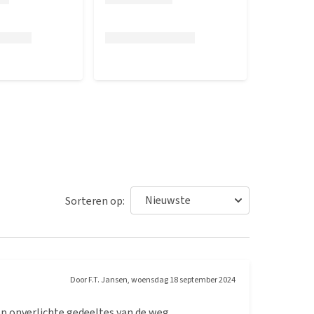
Sorteren op:
Door
F.T. Jansen
,
woensdag 18 september 2024
op onverlichte gedeeltes van de weg.