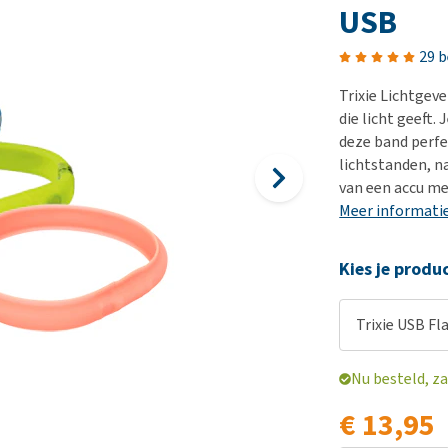
Bench
Nierproblemen
BARF
Ni
ho
er
USB
Voer- en drinkbakken
Ouderdom en dementie
Puppy apotheek
Ou
He
nvoer
29 
hu
Op reis en onderweg
Overgewicht en conditie
Vuurwerkangst
Ov
r
Be
Trixie Lichtgev
Bekijk alles
Bekijk alles
Puppy benodigdheden
Sp
die licht geeft
Bekijk alles
Vr
deze band perfe
lichtstanden, n
Be
van een accu m
Meer informati
Kies je produ
Trixie USB Fl
Nu besteld, za
€ 13,95